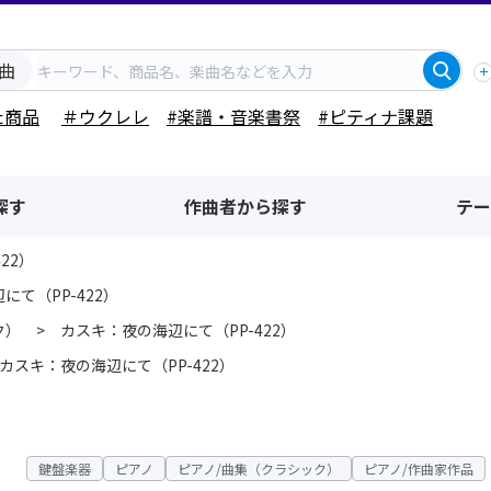
曲
た商品
＃ウクレレ
#楽譜・音楽書祭
#ピティナ課題
探す
作曲者から探す
テー
22）
にて（PP-422）
ク）
カスキ：夜の海辺にて（PP-422）
カスキ：夜の海辺にて（PP-422）
鍵盤楽器
ピアノ
ピアノ/曲集（クラシック）
ピアノ/作曲家作品