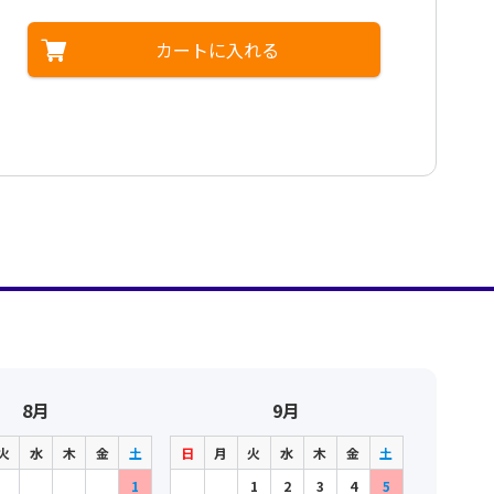
カートに入れる
8月
9月
火
水
木
金
土
日
月
火
水
木
金
土
1
1
2
3
4
5