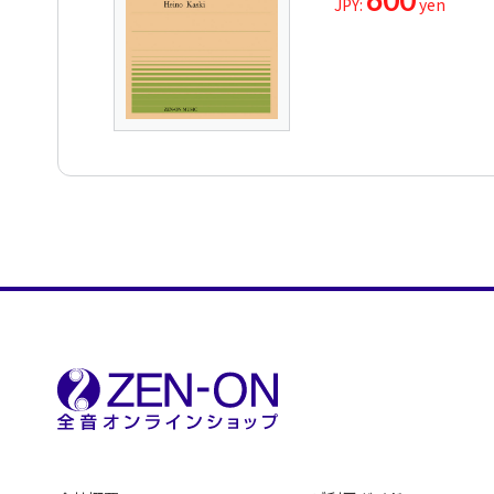
600
JPY:
yen