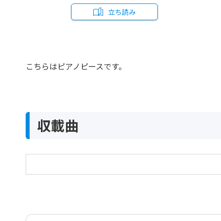
立ち読み
こちらはピアノピースです。
収載曲
夜の海辺にて Op.34-1
Night on the Sea