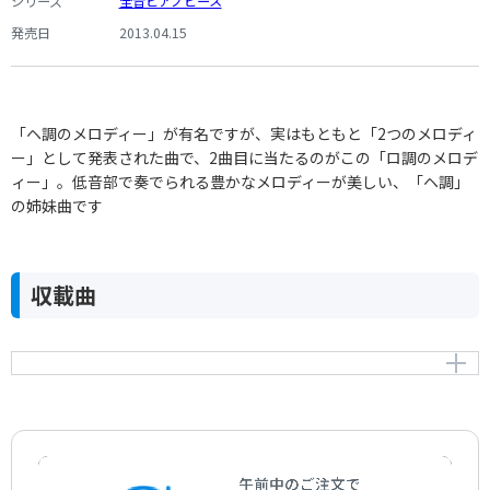
シリーズ
全音ピアノピース
発売日
2013.04.15
「ヘ調のメロディー」が有名ですが、実はもともと「2つのメロディ
ー」として発表された曲で、2曲目に当たるのがこの「ロ調のメロデ
ィー」。低音部で奏でられる豊かなメロディーが美しい、「ヘ調」
の姉妹曲です
収載曲
ロ調のメロディー
Melody in B
作曲者：
ルビンシュタイン，アントン
Rubinstein，Anton