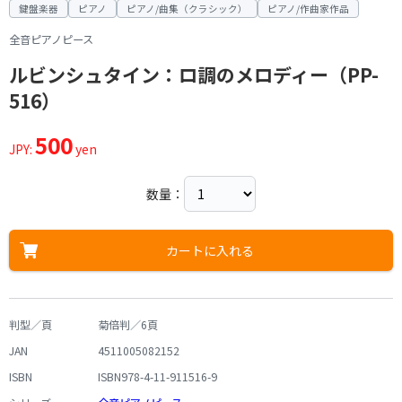
鍵盤楽器
ピアノ
ピアノ/曲集（クラシック）
ピアノ/作曲家作品
全音ピアノピース
ルビンシュタイン：ロ調のメロディー（PP-
516）
500
JPY:
yen
数量：
カートに入れる
判型／頁
菊倍判／6頁
JAN
4511005082152
ISBN
ISBN978-4-11-911516-9