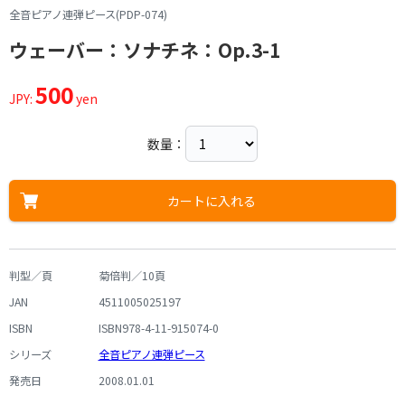
全音ピアノ連弾ピース(PDP-074)
ウェーバー：ソナチネ：Op.3-1
500
JPY:
yen
数量：
カートに入れる
判型／頁
菊倍判／10頁
JAN
4511005025197
ISBN
ISBN978-4-11-915074-0
シリーズ
全音ピアノ連弾ピース
発売日
2008.01.01