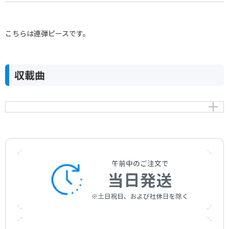
こちらは連弾ピースです。
収載曲
6つの易しい小品「1.ソナチネ」ハ長調 Op.3-1（連弾）
Sonatina Op.3-1 C-dur (a piano duet)
作曲者：
ウェーバー，カール
Weber，Carl