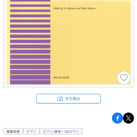
立ち読み
鍵盤楽器
ピアノ
ピアノ/連弾・2台ピアノ