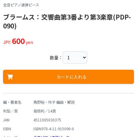
全音ピアノ連弾ピース
ブラームス：交響曲第3番より第3楽章(PDP-
090)
600
JPY:
yen
数量：
カートに入れる
編・著者名
角野裕・怜子 編曲・解説
判型／頁
菊倍判／14頁
JAN
4511005030375
ISBN
ISBN978-4-11-915090-0