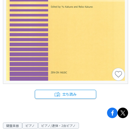
立ち読み
鍵盤楽器
ピアノ
ピアノ/連弾・2台ピアノ