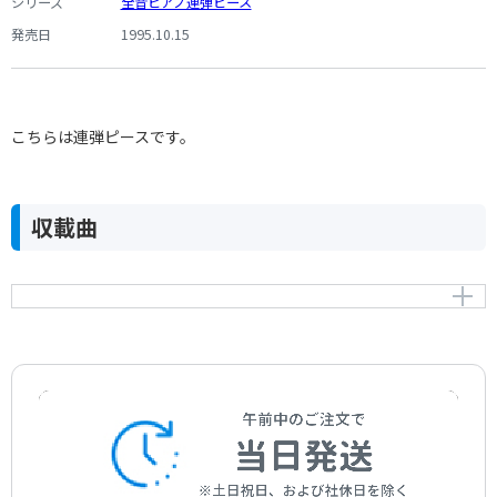
シリーズ
全音ピアノ連弾ピース
発売日
1995.10.15
こちらは連弾ピースです。
収載曲
交響曲 第3番 Op.90 第3楽章（連弾）
Symphony No.3 Op.90 3rd Movement
作曲者：
ブラームス，ヨハネス
Brahms，Johannes