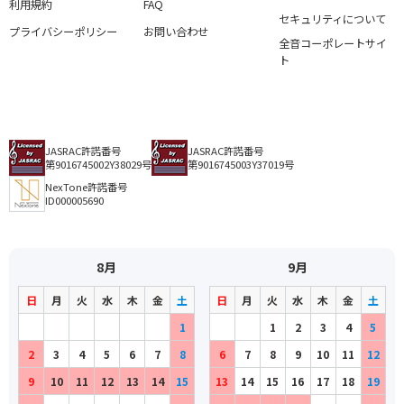
利用規約
FAQ
セキュリティについて
プライバシーポリシー
お問い合わせ
全音コーポレートサイ
ト
JASRAC許諾番号
JASRAC許諾番号
第9016745002Y38029号
第9016745003Y37019号
NexTone許諾番号
ID000005690
8月
9月
日
月
火
水
木
金
土
日
月
火
水
木
金
土
1
1
2
3
4
5
2
3
4
5
6
7
8
6
7
8
9
10
11
12
9
10
11
12
13
14
15
13
14
15
16
17
18
19