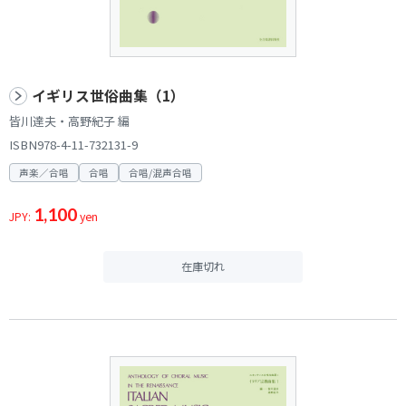
イギリス世俗曲集（1）
皆川達夫・高野紀子 編
ISBN978-4-11-732131-9
声楽／合唱
合唱
合唱/混声合唱
1,100
JPY:
yen
在庫切れ