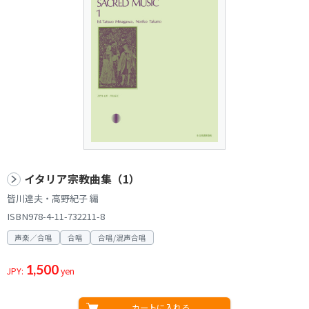
イタリア宗教曲集（1）
皆川達夫・高野紀子 編
ISBN978-4-11-732211-8
声楽／合唱
合唱
合唱/混声合唱
1,500
JPY:
yen
カートに入れる