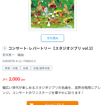
立ち読み
コンサート･レパートリー【スタジオジブリ vol.1】
安井恵一 編曲
ISBN978-4-11-736010-3
声楽／合唱
合唱
合唱/混声合唱
2,000
JPY:
yen
幅広い世代が楽しめるスタジオジブリの名曲を、混声合唱用にアレ
ンジ。コンサートのワンステージを華やかに彩ります！
カートに入れる