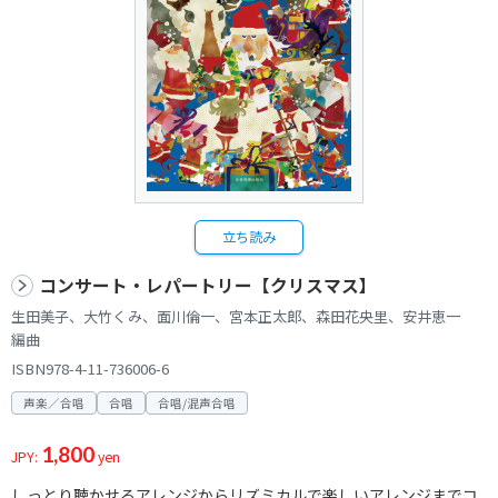
立ち読み
コンサート・レパートリー【クリスマス】
生田美子、大竹くみ、面川倫一、宮本正太郎、森田花央里、安井恵一
編曲
ISBN978-4-11-736006-6
声楽／合唱
合唱
合唱/混声合唱
1,800
JPY:
yen
しっとり聴かせるアレンジからリズミカルで楽しいアレンジまでコ