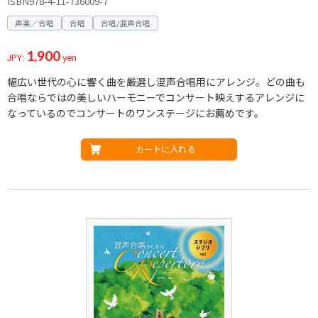
ISBN978-4-11-736009-7
声楽／合唱
合唱
合唱/混声合唱
1,900
JPY:
yen
幅広い世代の心に響く曲を厳選し混声合唱用にアレンジ。どの曲も
合唱ならではの美しいハーモニーでコンサート映えするアレンジに
なっているのでコンサートのワンステージにお薦めです。
カートに入れる