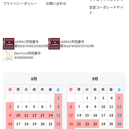
プライバシーポリシー
お問い合わせ
全音コーポレートサイ
ト
JASRAC許諾番号
JASRAC許諾番号
第9016745002Y38029号
第9016745003Y37019号
NexTone許諾番号
ID000005690
8月
9月
日
月
火
水
木
金
土
日
月
火
水
木
金
土
1
1
2
3
4
5
2
3
4
5
6
7
8
6
7
8
9
10
11
12
9
10
11
12
13
14
15
13
14
15
16
17
18
19
16
17
18
19
20
21
22
20
21
22
23
24
25
26