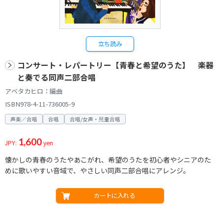
立ち読み
コンサート・レパートリー【青春と希望のうた】 楽器
と奏でる同声二部合唱
アベタカヒロ：編曲
ISBN978-4-11-736005-9
声楽／合唱
合唱
合唱/女声・児童合唱
1,600
JPY:
yen
懐かしの青春のうたやあこがれ、希望のうたを初心者やシニアのた
めに歌いやすい音域で、やさしい同声二部合唱にアレンジ。
カートに入れる