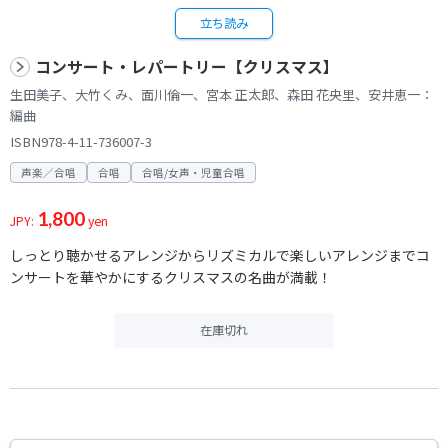
立ち読み
コンサート・レパートリー【クリスマス】
生田美子、大竹くみ、面川倫一、宮本 正太郎、森田 花央里、安井恵一：
編曲
ISBN978-4-11-736007-3
声楽／合唱
合唱
合唱/女声・児童合唱
1,800
JPY:
yen
しっとり聴かせるアレンジからリズミカルで楽しいアレンジまでコ
ンサートを華やかにするクリスマスの名曲が満載！
在庫切れ