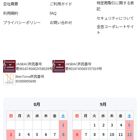
特定商取引に関する表
会社概要
ご利用ガイド
記
利用規約
FAQ
セキュリティについて
プライバシーポリシー
お問い合わせ
全音コーポレートサイ
ト
JASRAC許諾番号
JASRAC許諾番号
第9016745002Y38029号
第9016745003Y37019号
NexTone許諾番号
ID000005690
8月
9月
日
月
火
水
木
金
土
日
月
火
水
木
金
土
1
1
2
3
4
5
2
3
4
5
6
7
8
6
7
8
9
10
11
12