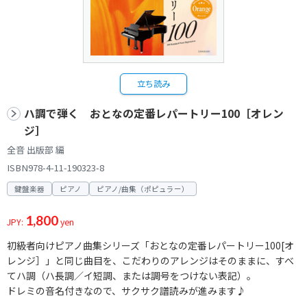
立ち読み
ハ調で弾く おとなの定番レパートリー100［オレン
ジ］
全音 出版部 編
ISBN978-4-11-190323-8
鍵盤楽器
ピアノ
ピアノ/曲集（ポピュラー）
1,800
JPY:
yen
初級者向けピアノ曲集シリーズ「おとなの定番レパートリー100[オ
レンジ］」と同じ曲目を、こだわりのアレンジはそのままに、すべ
てハ調（ハ長調／イ短調、または調号をつけない表記）。
ドレミの音名付きなので、サクサク譜読みが進みます♪