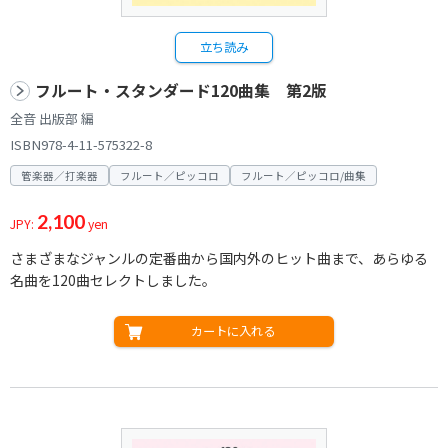
立ち読み
フルート・スタンダード120曲集 第2版
全音 出版部 編
ISBN978-4-11-575322-8
管楽器／打楽器
フルート／ピッコロ
フルート／ピッコロ/曲集
2,100
JPY:
yen
さまざまなジャンルの定番曲から国内外のヒット曲まで、あらゆる
名曲を120曲セレクトしました。
カートに入れる