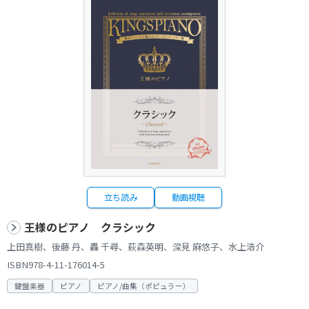
立ち読み
動画視聴
王様のピアノ クラシック
上田真樹、後藤 丹、轟 千尋、萩森英明、深見 麻悠子、水上浩介
ISBN978-4-11-176014-5
鍵盤楽器
ピアノ
ピアノ/曲集（ポピュラー）