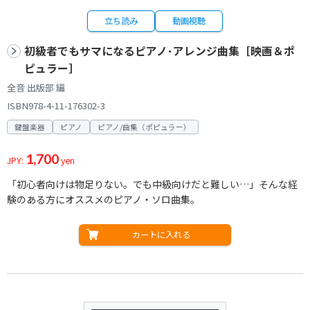
立ち読み
動画視聴
初級者でもサマになるピアノ･アレンジ曲集［映画＆ポ
ピュラー］
全音 出版部 編
ISBN978-4-11-176302-3
鍵盤楽器
ピアノ
ピアノ/曲集（ポピュラー）
1,700
JPY:
yen
「初心者向けは物足りない。でも中級向けだと難しい…」そんな経
験のある方にオススメのピアノ・ソロ曲集。
カートに入れる