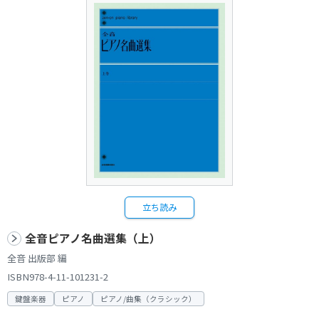
立ち読み
全音ピアノ名曲選集（上）
全音 出版部 編
ISBN978-4-11-101231-2
鍵盤楽器
ピアノ
ピアノ/曲集（クラシック）