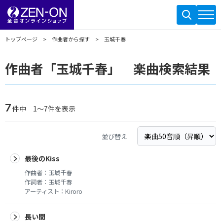
トップページ
作曲者から探す
玉城千春
作曲者「玉城千春」 楽曲検索結果
7
件中 1～7件を表示
並び替え
最後のKiss
作曲者：
玉城千春
作詞者：
玉城千春
アーティスト：
Kiroro
長い間