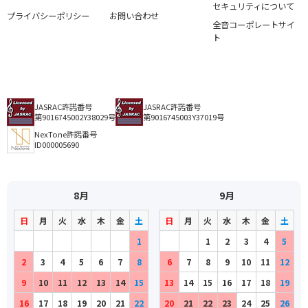
セキュリティについて
プライバシーポリシー
お問い合わせ
全音コーポレートサイ
ト
JASRAC許諾番号
JASRAC許諾番号
第9016745002Y38029号
第9016745003Y37019号
NexTone許諾番号
ID000005690
8月
9月
日
月
火
水
木
金
土
日
月
火
水
木
金
土
1
1
2
3
4
5
2
3
4
5
6
7
8
6
7
8
9
10
11
12
9
10
11
12
13
14
15
13
14
15
16
17
18
19
16
17
18
19
20
21
22
20
21
22
23
24
25
26