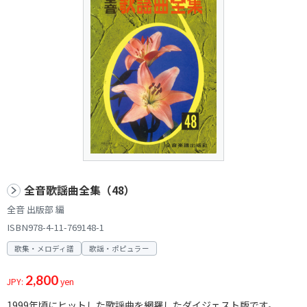
全音歌謡曲全集（48）
全音 出版部 編
ISBN978-4-11-769148-1
歌集・メロディ譜
歌謡・ポピュラー
2,800
JPY:
yen
1999年頃にヒットした歌謡曲を網羅したダイジェスト版です。