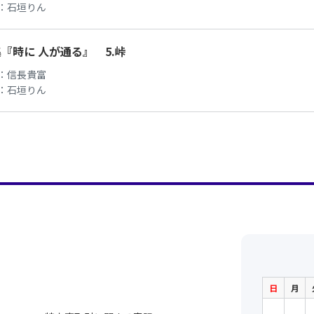
：
石垣りん
『時に 人が通る』 5.峠
：
信長貴富
：
石垣りん
日
月