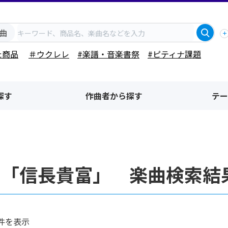
曲
た商品
＃ウクレレ
#楽譜・音楽書祭
#ピティナ課題
探す
作曲者から探す
テー
者「信長貴富」 楽曲検索結
件を表示