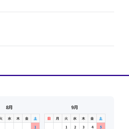
8月
9月
火
水
木
金
土
日
月
火
水
木
金
土
1
1
2
3
4
5