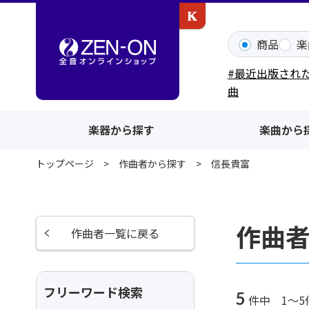
カワイ出版ONLINE
商品
楽
#最近出版され
曲
楽器から探す
楽曲から
トップページ
作曲者から探す
信長貴富
作曲
作曲者一覧に戻る
フリーワード検索
5
件中 1～5