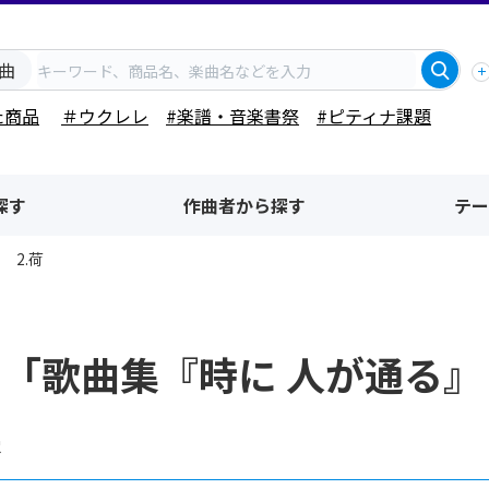
曲
た商品
＃ウクレレ
#楽譜・音楽書祭
#ピティナ課題
探す
作曲者から探す
テー
 2.荷
「歌曲集『時に 人が通る』
果