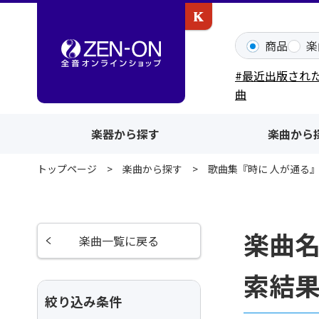
カワイ出版ONLINE
商品
楽
#最近出版され
曲
楽器から探す
楽曲から
トップページ
楽曲から探す
歌曲集『時に 人が通る』
楽曲名
楽曲一覧に戻る
索結
絞り込み条件