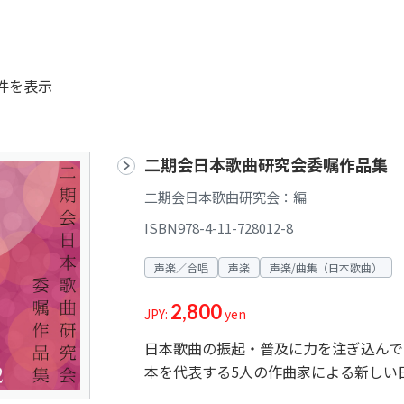
件を表示
二期会日本歌曲研究会委嘱作品集 
二期会日本歌曲研究会：編
ISBN978-4-11-728012-8
声楽／合唱
声楽
声楽/曲集（日本歌曲）
2,800
JPY:
yen
日本歌曲の振起・普及に力を注ぎ込んで
本を代表する5人の作曲家による新しい