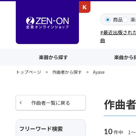
カワイ出版ONLINE
商品
楽
#最近出版され
曲
楽器から探す
楽曲から
トップページ
作曲者から探す
Ayase
作曲者
作曲者一覧に戻る
フリーワード検索
10
件中 1～