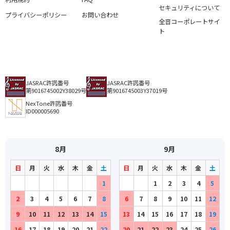
セキュリティについて
プライバシーポリシー
お問い合わせ
全音コーポレートサイ
ト
JASRAC許諾番号
JASRAC許諾番号
第9016745002Y38029号
第9016745003Y37019号
NexTone許諾番号
ID000005690
8月
9月
日
月
火
水
木
金
土
日
月
火
水
木
金
土
1
1
2
3
4
5
2
3
4
5
6
7
8
6
7
8
9
10
11
12
9
10
11
12
13
14
15
13
14
15
16
17
18
19
16
17
18
19
20
21
22
20
21
22
23
24
25
26