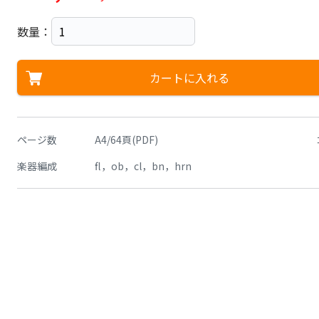
数量：
カートに入れる
ページ数
A4/64頁(PDF)
楽器編成
fl，ob，cl，bn，hrn