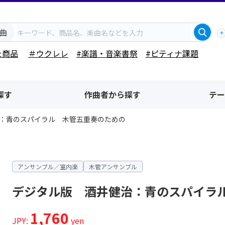
曲
た商品
＃ウクレレ
#楽譜・音楽書祭
#ピティナ課題
探す
作曲者から探す
テー
：青のスパイラル 木管五重奏のための
アンサンブル／室内楽
木管アンサンブル
デジタル版 酒井健治：青のスパイラ
1,760
JPY:
yen