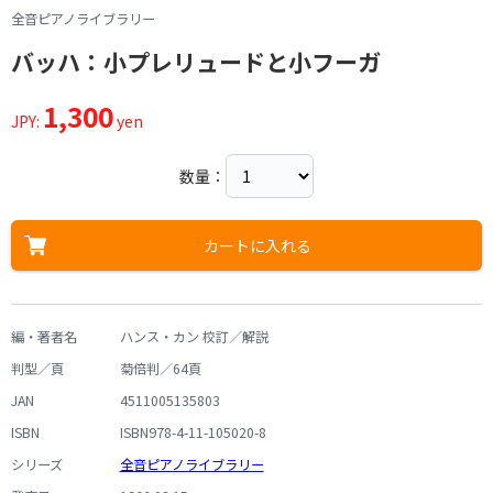
全音ピアノライブラリー
バッハ：小プレリュードと小フーガ
1,300
JPY:
yen
数量：
カートに入れる
編・著者名
ハンス・カン 校訂／解説
判型／頁
菊倍判／64頁
JAN
4511005135803
ISBN
ISBN978-4-11-105020-8
シリーズ
全音ピアノライブラリー