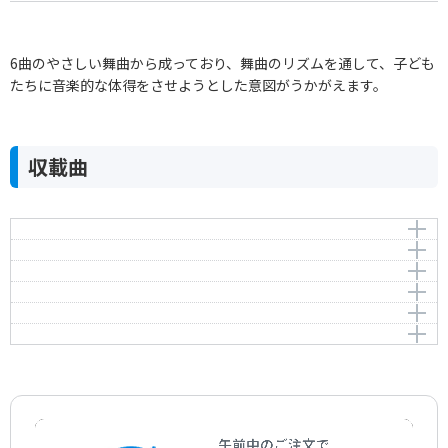
6曲のやさしい舞曲から成っており、舞曲のリズムを通して、子ども
たちに音楽的な体得をさせようとした意図がうかがえます。
収載曲
こどもの舞踏会「1.ポロネーズ」Op.130-1（連弾）
こどもの舞踏会「2.ワルツ」Op.130-2（連弾）
Kinderball(6 Leichte Tanzstucke) 1. Polonaise Op.130-
1 (a piano duet)
こどもの舞踏会「3.メヌエット」Op.130-3（連弾）
Kinderball(6 Leichte Tanzstucke) 2. Walzer Op.130-2 (a
piano duet)
こどもの舞踏会「4.エコセーズ」Op.130-4（連弾）
Kinderball(6 Leichte Tanzstucke) 3. Menuett Op.130-3
作曲者：
シューマン，ロベルト
(a piano duet)
こどもの舞踏会「5.フランス風」Op.130-5（連弾）
Kinderball(6 Leichte Tanzstucke) 4. Ecossaise Op.130-
Schumann，Robert
作曲者：
シューマン，ロベルト
4 (a piano duet)
こどもの舞踏会「6.こどもの輪舞」Op.130-6（連弾）
Kinderball(6 Leichte Tanzstucke) 5. Francaise Op.130-5
Schumann，Robert
作曲者：
シューマン，ロベルト
(a piano duet)
Kinderball(6 Leichte Tanzstucke) 6. Ringelreihe
Schumann，Robert
作曲者：
シューマン，ロベルト
Op.130-6 (a piano duet)
Schumann，Robert
作曲者：
シューマン，ロベルト
Schumann，Robert
作曲者：
シューマン，ロベルト
Schumann，Robert