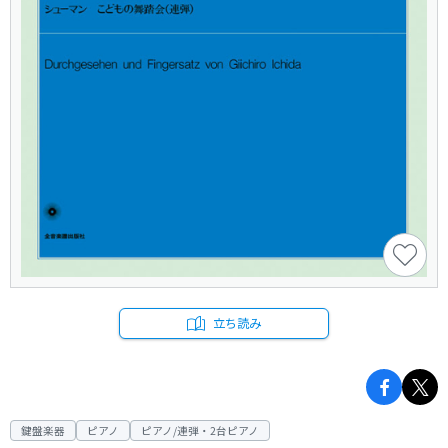
立ち読み
鍵盤楽器
ピアノ
ピアノ/連弾・2台ピアノ