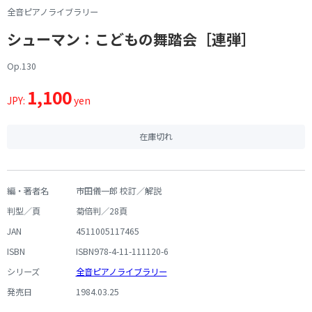
全音ピアノライブラリー
シューマン：こどもの舞踏会［連弾］
Op.130
1,100
JPY:
yen
在庫切れ
編・著者名
市田儀一郎 校訂／解説
判型／頁
菊倍判／28頁
JAN
4511005117465
ISBN
ISBN978-4-11-111120-6
シリーズ
全音ピアノライブラリー
発売日
1984.03.25