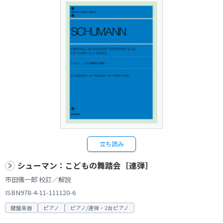
立ち読み
シューマン：こどもの舞踏会［連弾］
市田儀一郎 校訂／解説
ISBN978-4-11-111120-6
鍵盤楽器
ピアノ
ピアノ/連弾・2台ピアノ