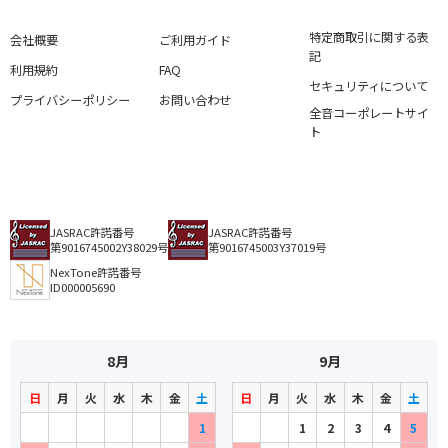
特定商取引に関する表
会社概要
ご利用ガイド
記
利用規約
FAQ
セキュリティについて
プライバシーポリシー
お問い合わせ
全音コーポレートサイ
ト
JASRAC許諾番号
JASRAC許諾番号
第9016745002Y38029号
第9016745003Y37019号
NexTone許諾番号
ID000005690
8月
9月
日
月
火
水
木
金
土
日
月
火
水
木
金
土
1
1
2
3
4
5