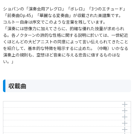
ショパンの「演奏会用アレグロ」「ボレロ」「3つのエチュード」
「前奏曲Op.45」「華麗なる変奏曲」が収載された楽譜集です。
コルトー自身は序文でこのような言葉を残しています。
「演奏には想像力に加えてさらに、的確な優れた技量が求められ
る。各ノクターンの詩的な性格に関する説明に於いては、一世紀近
くほとんどの大ピアニストの同意によって言い伝えられてきたこと
を紹介して、基本的な特徴を暗示するに止めた。（中略）いかなる
演奏上の規則も、空想ほど音楽に与える忠告に値するものはな
い。」
収載曲
演奏会用アレグロ Op.46
ボレロ Op.19
Allegro de Concert Op.46
3つの新しい練習曲 第1番 ヘ短調［遺作］
Bolero Op.19
作曲者：
ショパン，フレデリック
3つの新しい練習曲 第2番 変ニ長調［遺作］
3 Nouvelle Etudes 1 f-moll [Posth.]
Chopin，Frédéric
作曲者：
ショパン，フレデリック
3つの新しい練習曲 第3番 変イ長調［遺作］
3 Nouvelle Etudes 2 Des-Dur [Posth.
Chopin，Frédéric