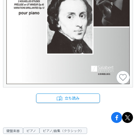
立ち読み
鍵盤楽器
ピアノ
ピアノ/曲集（クラシック）