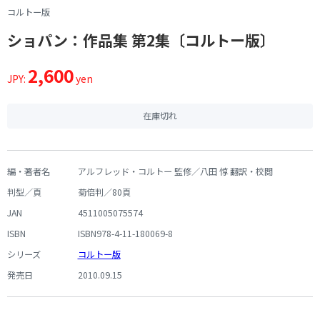
コルトー版
ショパン：作品集 第2集〔コルトー版〕
2,600
JPY:
yen
在庫切れ
編・著者名
アルフレッド・コルトー 監修／八田 惇 翻訳・校閲
判型／頁
菊倍判／80頁
JAN
4511005075574
ISBN
ISBN978-4-11-180069-8
シリーズ
コルトー版
発売日
2010.09.15