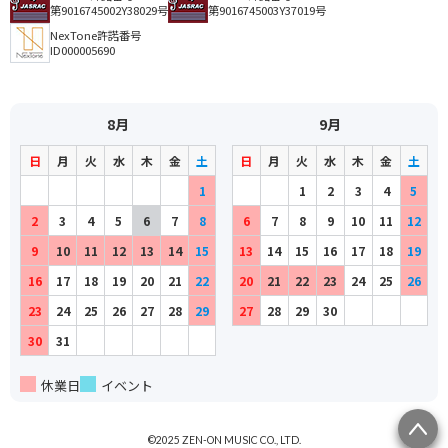
第9016745002Y38029号
第9016745003Y37019号
NexTone許諾番号
ID000005690
8月
9月
日
月
火
水
木
金
土
日
月
火
水
木
金
土
1
1
2
3
4
5
2
3
4
5
6
7
8
6
7
8
9
10
11
12
9
10
11
12
13
14
15
13
14
15
16
17
18
19
16
17
18
19
20
21
22
20
21
22
23
24
25
26
23
24
25
26
27
28
29
27
28
29
30
30
31
休業日
イベント
©2025 ZEN-ON MUSIC CO., LTD.