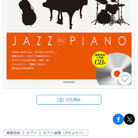
立ち読み
鍵盤楽器
ピアノ
ピアノ/曲集（ポピュラー）