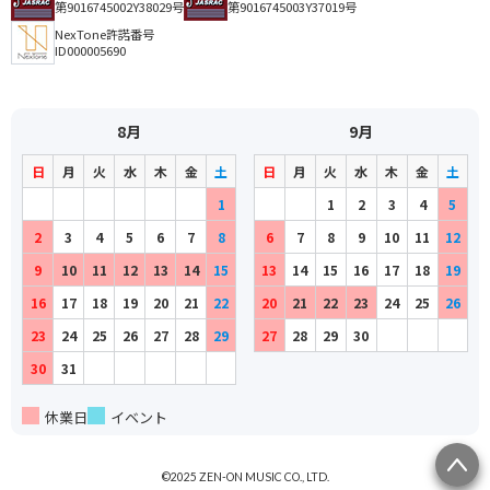
第9016745002Y38029号
第9016745003Y37019号
NexTone許諾番号
ID000005690
8月
9月
日
月
火
水
木
金
土
日
月
火
水
木
金
土
1
1
2
3
4
5
2
3
4
5
6
7
8
6
7
8
9
10
11
12
9
10
11
12
13
14
15
13
14
15
16
17
18
19
16
17
18
19
20
21
22
20
21
22
23
24
25
26
23
24
25
26
27
28
29
27
28
29
30
30
31
休業日
イベント
©2025 ZEN-ON MUSIC CO., LTD.