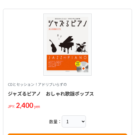
CDとセッション！アドリブいらずの
ジャズるピアノ おしゃれ歌謡ポップス
2,400
JPY:
yen
数量：