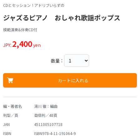
CDとセッション！アドリブいらずの
ジャズるピアノ おしゃれ歌謡ポップス
模範演奏&伴奏CD付
2,400
JPY:
yen
数量：
カートに入れる
編・著者名
湯川 徹：編曲
判型／頁
菊倍判／48頁
JAN
4511005107718
ISBN
ISBN978-4-11-191064-9