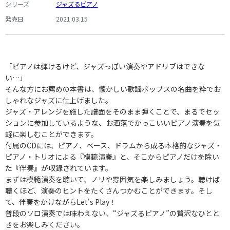
シリーズ
ジャズるピアノ
発売日
2021.03.15
「ピアノは弾けるけど、ジャズっぽい演奏やアドリブはできな
い…」
そんな方にお薦めの本書は、懐かしい歌謡ポップスの名曲を粋でお
しゃれなジャズに仕上げました。
ジャズ・アレンジを施した譜面をそのまま弾くことで、まるでセッ
ションに参加しているような、お洒落でかっこいいピアノ演奏を気
軽に楽しむことができます。
付属のCDには、ピアノ、ベース、ドラムから成る本格的なジャズ・
ピアノ・トリオによる『模範演奏』と、そこからピアノだけを除い
た『伴奏』が収録されています。
まずは模範演奏を聴いて、ノリや雰囲気を楽しみましょう。聴けば
聴くほど、演奏のヒントをたくさんつかむことができます。そし
て、伴奏をかけながらLet's Play！
普段のソロ演奏では味わえない、“ジャズるピアノ”の贅沢なひとと
きをお楽しみください。