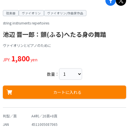
弦楽器
ヴァイオリン
ヴァイオリン/作曲家作品
string instruments repertoires
池辺 晋一郎：顫(ふる)へたる身の舞踏
ヴァイオリンとピアノのために
1,800
JPY:
yen
数量：
カートに入れる
判型／頁
A4判／20頁+8頁
JAN
4511005087065