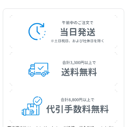
I Dance With My Trembling Body for Violin and Piano
作曲者：
池辺 晋一郎
Ikebe，Shinichiro