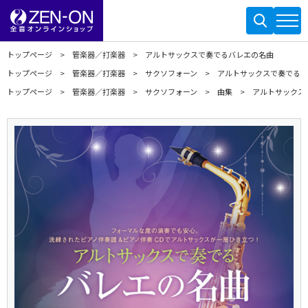
トップページ
管楽器／打楽器
アルトサックスで奏でるバレエの名曲
トップページ
管楽器／打楽器
サクソフォーン
アルトサックスで奏でるバ
トップページ
管楽器／打楽器
サクソフォーン
曲集
アルトサックス