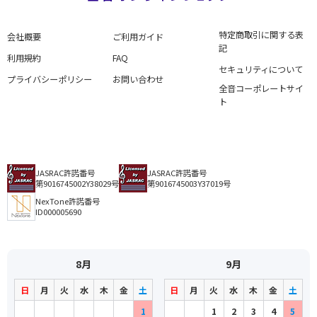
特定商取引に関する表
会社概要
ご利用ガイド
記
利用規約
FAQ
セキュリティについて
プライバシーポリシー
お問い合わせ
全音コーポレートサイ
ト
JASRAC許諾番号
JASRAC許諾番号
第9016745002Y38029号
第9016745003Y37019号
NexTone許諾番号
ID000005690
8月
9月
日
月
火
水
木
金
土
日
月
火
水
木
金
土
1
1
2
3
4
5