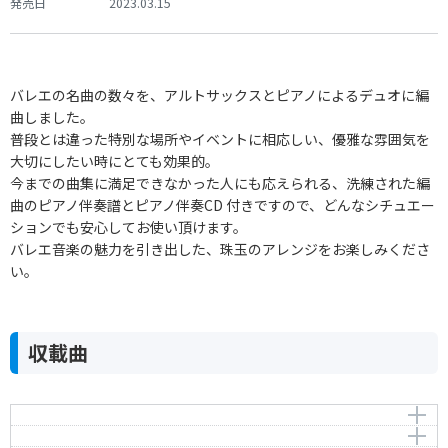
発売日
2023.03.15
バレエの名曲の数々を、アルトサックスとピアノによるデュオに編
曲しました。
普段とは違った特別な場所やイベントに相応しい、優雅な雰囲気を
大切にしたい時にとても効果的。
今までの曲集に満足できなかった人にも応えられる、洗練された編
曲のピアノ伴奏譜とピアノ伴奏CD 付きですので、どんなシチュエー
ションでも安心してお使い頂けます。
バレエ音楽の魅力を引き出した、珠玉のアレンジをお楽しみくださ
い。
収載曲
行進曲 （「くるみ割り人形」より）
中国の踊り （「くるみ割り人形」より）
Marche