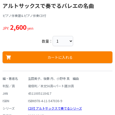
アルトサックスで奏でるバレエの名曲
ピアノ伴奏譜＆ピアノ伴奏CD付
2,600
JPY:
yen
数量：
カートに入れる
編・著者名
生田美子、後藤 丹、小野寺 真 編曲
判型／頁
菊倍判／本文56頁+パート譜28頁
JAN
4511005118417
ISBN
ISBN978-4-11-547030-9
シリーズ
CD付 アルトサックスで奏でるシリーズ