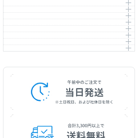
ロシアの踊り（トレパーク） （「くるみ割り人形」よ
Danse chinoise
作曲者：
チャイコフスキー，ピョートル
り）
花のワルツ （「くるみ割り人形」より）
Tchaikovsky，Peter
作曲者：
チャイコフスキー，ピョートル
Danse russe （Tr?pak）
ワルツ （「コッペリア」より）
Valse des fleurs
Tchaikovsky，Peter
編曲者：
後藤 丹
ピチカート （「シルヴィア」 より）
Valse
Goto，Makoto
作曲者：
チャイコフスキー，ピョートル
編曲者：
作曲者：
後藤 丹
チャイコフスキー，ピョートル
モンタギュー家とキャピュレット家 （「ロメオとジュ
Pizzicati
Tchaikovsky，Peter
Goto，Makoto
Tchaikovsky，Peter
作曲者：
ドリーブ，レオ
リエット（第2組曲）」より）
ワルツ（第1幕 第2曲） （「白鳥の湖」より）
Delibes，Léo
編曲者：
後藤 丹
編曲者：
作曲者：
後藤 丹
ドリーブ，レオ
Montagus and Capulets
情景（第2幕 第10曲） （「白鳥の湖」より）
Valse (Act I No.2)
Goto，Makoto
Goto，Makoto
Delibes，Léo
編曲者：
生田美子
白鳥たちの踊り（第2幕 第13曲 4.） （「白鳥の湖」よ
Scène (Act II No.10)
Ikuta，Yoshiko
作曲者：
プロコフィエフ，セルゲイ
編曲者：
作曲者：
生田美子
チャイコフスキー，ピョートル
り）
Prokofiev，Sergei
Ikuta，Yoshiko
Tchaikovsky，Peter
作曲者：
チャイコフスキー，ピョートル
Danses des cygnes (Act II No.13-4)
Tchaikovsky，Peter
編曲者：
生田美子
編曲者：
小野寺 真
Ikuta，Yoshiko
Onodera，Makoto
作曲者：
チャイコフスキー，ピョートル
編曲者：
小野寺 真
Tchaikovsky，Peter
Onodera，Makoto
編曲者：
小野寺 真
Onodera，Makoto