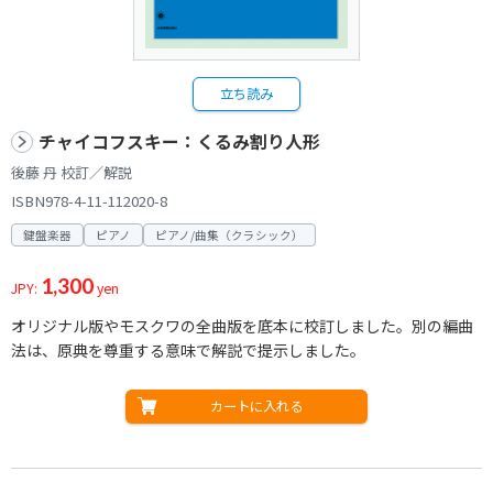
立ち読み
チャイコフスキー：くるみ割り人形
後藤 丹 校訂／解説
ISBN978-4-11-112020-8
鍵盤楽器
ピアノ
ピアノ/曲集（クラシック）
1,300
JPY:
yen
オリジナル版やモスクワの全曲版を底本に校訂しました。別の編曲
法は、原典を尊重する意味で解説で提示しました。
カートに入れる