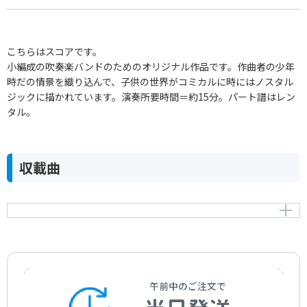
こちらはスコアです。
小編成の吹奏楽バンドのためのオリジナル作品です。作曲者の少年
時だの情景を織り込んで、子供の世界がコミカルに時にはノスタル
ジックに描かれています。演奏所要時間＝約15分。パート譜はレン
タル。
収載曲
ウィンドアンサンブルのための音楽 子供の街「1.マー
チ」
Town in My Childhood 1.March Music for Wind
Ensemble
作曲者：
小長谷 宗一
Konagaya，Soichi