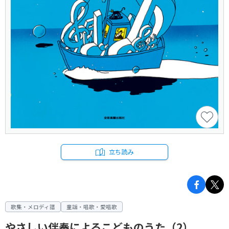
立ち読み
歌集・メロディ譜
童謡・唱歌・愛唱歌
やさしい伴奏によるこどものうた（2）