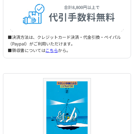
作詞者：
作曲者：
小林純一
菊地雅春
ばあぶうぶう
Kobayashi，Junichi
Kikuchi，Masaharu
作詞者：
作曲者：
伊藤 アキラ
中田喜直
ぼうやがかいた
Ito，Akira
Nakada，Yoshinao
作詞者：
作曲者：
こわせ たまみ
湯山 昭
はやくてんきになあれ
Kowase，Tamami
Yuyama，Akira
作詞者：
作曲者：
まど・みちお
宇賀神 光利
おまじないペラペラ
Mado，Michio
Ugajin，Mitsutoshi
作詞者：
作曲者：
香山美子
福田 和禾子
ネコのめ
Koyama，Yoshiko
Fukuda，Wakako
作詞者：
作曲者：
三越 左千夫
高井達雄
こゆび
■決済方法は、クレジットカード決済・代金引換・ペイパル
Mitsukoshi，Sachio
Takai，Tatsuo
作詞者：
作曲者：
井出隆夫
冨田 勲
ペケのうた
（Paypal）がご利用いただけます。
Ide，Takao
Tomita，Isao
作詞者：
作曲者：
関根榮一
林 光
やくそく
■領収書については
こちら
から。
Sekine，Eiichi
Hayashi，Hikaru
作詞者：
作曲者：
香山美子
長谷川 よしみ／藤家虹二
ちびっか・ぶーん
Koyama，Yoshiko
Hasegawa，Yoshimi/Fujiie，Koji
作詞者：
作曲者：
こわせ たまみ
溝上 日出夫
おひるねしましょう
Kowase，Tamami
Mizokami，Hideo
作詞者：
作曲者：
名村 宏
福田 和禾子
あめのひ
Namura，Hiroshi
Fukuda，Wakako
作詞者：
作曲者：
都築益世
中田喜直
ふしぎなでんき
Tsuzuki，Masuyo
Nakada，Yoshinao
作詞者：
作曲者：
井出隆夫
中田喜直
あのいぬへんだ
Ide，Takao
Nakada，Yoshinao
作詞者：
作曲者：
小林純一
佐藤 眞
うずまき貝
Kobayashi，Junichi
Sato，Shin
作詞者：
作曲者：
こわせ たまみ
服部公一
ぼくは大工さん
Kowase，Tamami
Hattori，Koichi
作詞者：
作曲者：
中村 千栄子
服部公一
電波のおつかい
Nakamura，Chieko
Hattori，Koichi
作詞者：
作曲者：
内山 登美子
寺島尚彦
ねことのみ
Uchiyama，Tomiko
Terashima，Naohiko
作詞者：
作曲者：
佐藤義美
小林昭三
ゆるしてママ
Sato，Yoshimi
Kobayashi，Shozo
作詞者：
作曲者：
たなべ まもる
田中星児
ゆかいな め
Tanabe，Mamoru
Tanaka，Seiji
作詞者：
作曲者：
春山 ひろし
みなみ らんぼう
動物のごあいさつ
Happy Eyes
Haruyama，Hiroshi
Minami，Ranbo
作詞者：
ふくしま やす
ブーフーウー
Fukushima，Yasu
作詞者：
作曲者：
みなみ らんぼう
湯山 昭
作曲者：
湯山 昭