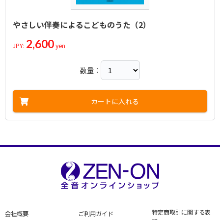
おさるがふねをかきました
Minami，Ranbo
Yuyama，Akira
Yuyama，Akira
作曲者：
小森昭宏
心配だな
Komori，Akihiro
作詞者：
作曲者：
香山美子
團 伊玖磨
作詞者：
中村 千栄子
やさしい伴奏によるこどものうた（2）
うそなんかいうもんか
Koyama，Yoshiko
Dan，Ikuma
Nakamura，Chieko
作詞者：
作曲者：
飯沢 匡
清水 脩
おにぎりころりん
Iizawa，Tadasu
Shimizu，Osamu
作詞者：
作曲者：
まど・みちお
中田喜直
2,600
JPY:
yen
かたづけチャオ
Mado，Michio
Nakada，Yoshinao
作詞者：
作曲者：
若谷和子
小森昭宏
あしたのあしたへ出発だ
Wakaya，Kazuko
Komori，Akihiro
作詞者：
作曲者：
サトウ・ハチロー
越部信義
ドレミの歌（「サウンド・オブ・ミュージック」より）
Sato，Hachiro
Koshibe，Nobuyoshi
数量：
作詞者：
作曲者：
まど・みちお
桜井 順
名前・住所・電話番号
Do Re Mi
Mado，Michio
Sakurai，Jun
作詞者：
阪田寛夫
とんちんかんちん一休さん
Sakata，Hiroo
作詞者：
作曲者：
井出隆夫
福田 和禾子
作曲者：
ロジャース，リチャード
おしえて（アルプスの少女ハイジより）
Ide，Takao
Fukuda，Wakako
Rodgers，Richard
カートに入れる
作曲者：
宇野 誠一郎
宇宙戦艦ヤマト
Uno，Seiichiro
作詞者：
作曲者：
つくも 治
渡辺岳夫
作詞者：
ペギー 葉山
ドラえもんえかきうた
Osamu Tsukumo
Watanabe，Takeo
Peggy Hayama
アーティスト：
作曲者：
相内 恵、ヤング・フレッシュ
宮川 泰
おつきさまはあおいよ
Megumi Aiuchi，Young Fresh
Miyagawa，Hiroshi
アーティスト：
作曲者：
伊集 加代子／ヨーデル：ネリー・シュワルツ
菊池俊輔
ぶんぶんぶん
Kayoko Ishu / Yodeling: Nellie Schwartz
Kikuchi，Shunsuke
アーティスト：
作詞者：
作曲者：
山元護久
ささきいさお、ロイヤル・ナイツ
小森昭宏
かえるの合唱
Yamamoto，Morihisa
Sasaki Isao，Royal Knights
Komori，Akihiro
アーティスト：
作詞者：
作曲者：
岸田衿子
大杉 久美子
-
もんく
Kishida，Eriko
Kumiko Osugi
Traditional
作詞者：
作曲者：
飯沢 匡
-
きゅっきゅっきゅう
Iizawa，Tadasu
Traditional
作詞者：
作曲者：
楠部 工
中田喜直
小ぎつね
Kusube，Ko
Nakada，Yoshinao
作曲者：
芥川 也寸志
メリーさんのひつじ
Akutagawa，Yasushi
作詞者：
作曲者：
小林純一
-
おまつり
Mary had a little lamb
Kobayashi，Junichi
Traditional
作詞者：
相良和子
とけいのうた
特定商取引に関する表
Sagara，Yasuko
会社概要
ご利用ガイド
作曲者：
-
作曲者：
-