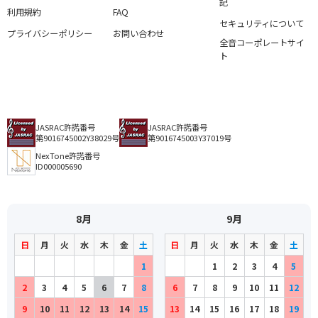
記
とんとんともだち
Traditional
Traditional
作曲者：
村上太朗
利用規約
FAQ
まっててね
Murakami，Taro
作詞者：
作曲者：
高橋信夫
中田喜直
セキュリティについて
グッドバイ
プライバシーポリシー
お問い合わせ
Takahashi，Nobuo
Nakada，Yoshinao
作詞者：
作曲者：
筒井敬介
小村 三千三
全音コーポレートサイ
シャベルでホイ
Tsutsui，Keisuke
Komura，Michizo
作詞者：
作曲者：
サトウ・ハチロー
河村光陽
ト
べこの子うしの子
Sato，Hachiro
Kawamura，Koyo
作詞者：
作曲者：
武鹿悦子
中田喜直
赤ちゃんのお耳
Bushika，Etsuko
Nakada，Yoshinao
作詞者：
作曲者：
佐藤義美
中田喜直
ありさんのおはなし
Sato，Yoshimi
Nakada，Yoshinao
作詞者：
作曲者：
サトウ・ハチロー
佐々木 すぐる
早起きどけい
Sato，Hachiro
Sasaki，Suguru
作詞者：
作曲者：
サトウ・ハチロー
渡辺 茂
子鹿のバンビ
Sato，Hachiro
Watanabe，Shigeru
JASRAC許諾番号
作詞者：
作曲者：
都築益世
河村光陽
JASRAC許諾番号
歌の町
第9016745002Y38029号
第9016745003Y37019号
Tsuzuki，Masuyo
Kawamura，Koyo
作詞者：
作曲者：
都築益世
平岡照章
里の秋
Tsuzuki，Masuyo
Hiraoka，Teruaki
NexTone許諾番号
作詞者：
作曲者：
富原 薫
小村 三千三
からすの赤ちゃん
ID000005690
Fuhara，Kaoru
Komura，Michizo
作詞者：
作曲者：
坂口 淳
海沼 実
夕やけ小やけ
Sakaguchi，Jun
Kainuma，Minoru
作詞者：
作曲者：
勝 承夫
海沼 実
かもめの水兵さん
Katsu，Yoshio
Kainuma，Minoru
作曲者：
草川 信
かわいい魚屋さん
Kusakawa，Shin
作曲者：
河村光陽
8月
9月
ふたあつ
Kawamura，Koyo
作曲者：
山口保治
こどもの楽隊
Yamaguchi，Yasuharu
日
月
火
水
木
金
土
日
月
火
水
木
金
土
作曲者：
山口保治
お猿のかごや
Yamaguchi，Yasuharu
作詞者：
作曲者：
加藤省吾
とやま せんろく
1
1
2
3
4
5
大というじ
Kato，Shogo
Toyama，Senroku
作詞者：
作曲者：
まど・みちお
海沼 実
ないしょ話
2
3
4
5
6
7
8
6
7
8
9
10
11
12
Mado，Michio
Kainuma，Minoru
作詞者：
作曲者：
おかみち
中田喜直
あわて床屋
Michi Oka
Nakada，Yoshinao
作詞者：
作曲者：
山上武夫
山口保治
9
10
11
12
13
14
15
13
14
15
16
17
18
19
おもちゃのマーチ
Yamagami，Takeo
Yamaguchi，Yasuharu