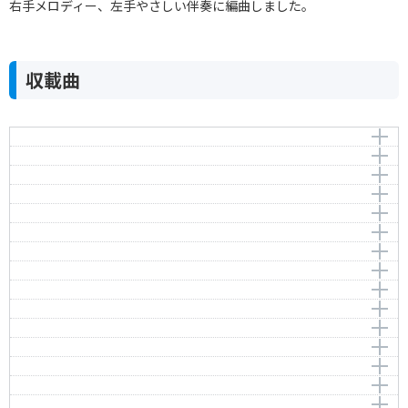
右手メロディー、左手やさしい伴奏に編曲しました。
収載曲
ライオンのひみつ
はんぶんかけたお月さま
作曲者：
湯山 昭
そらとぶおうま
Yuyama，Akira
作曲者：
福田 和禾子
すうじのうた
Fukuda，Wakako
作詞者：
作曲者：
阪田寛夫
湯山 昭
ジグザグおさんぽ
Sakata，Hiroo
Yuyama，Akira
作詞者：
作曲者：
小野ルミ
小谷 肇
へのへのもへじやーい
Ono，Rumi
Kotani，Hajime
作詞者：
作曲者：
宮澤章二
越部信義
ニャニュニョの天気予報
Miyazawa，Shoji
Koshibe，Nobuyoshi
作詞者：
作曲者：
夢 虹二
大中 恩
オートバイのうた
Yume，Koji
Onaka，Megumi
作詞者：
作曲者：
高見 映
宇野 誠一郎
はしれちょうとっきゅう
Takami，Ei
Uno，Seiichiro
作詞者：
作曲者：
鶴見正夫
湯山 昭
はのは
Tsurumi，Masao
Yuyama，Akira
作詞者：
作曲者：
小黒恵子
湯浅譲二
アイアイ
Oguro，Keiko
Yuasa，Joji
作詞者：
作曲者：
関根榮一
大中 恩
手をつなごう
Sekine，Eiichi
Onaka，Megumi
作詞者：
作曲者：
山中 恒
宇野 誠一郎
ツッピンとびうお
Yamanaka，Hisashi
Uno，Seiichiro
作詞者：
作曲者：
阪田寛夫
諸井 誠
かいがら
Sakata，Hiroo
Moroi，Makoto
作詞者：
作曲者：
相田裕美
桜井 順