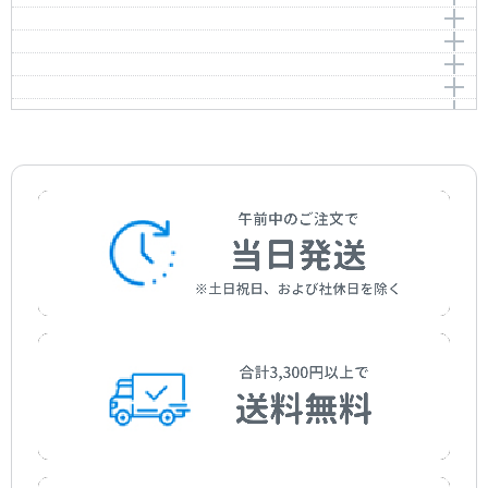
おへそ
Aida，Hiromi
Sakurai，Jun
作詞者：
作曲者：
中川 李枝子
服部公一
はしるのだいすき
Nakagawa，Rieko
Hattori，Koichi
作詞者：
作曲者：
中村 千栄子
佐々木 美子
おばけ屋敷のロックンロール
Nakamura，Chieko
Sasaki，Yoshiko
作詞者：
作曲者：
鶴見正夫
佐藤 眞
シャーロックホームズとワトソン博士
Tsurumi，Masao
Sato，Shin
作詞者：
作曲者：
佐々木 美子
越部信義
おばけになろう
Sasaki，Yoshiko
Koshibe，Nobuyoshi
作詞者：
作曲者：
まど・みちお
比呂公一
こねこねねんど
Mado，Michio
Hiro，Koichi
作詞者：
作曲者：
高田 ひろお
越部信義
手をたたきましょう
Takada，Hiroo
Koshibe，Nobuyoshi
作詞者：
作曲者：
柴田陽平
湯山 昭
くらべっこしたって
Shibata，Yohei
Yuyama，Akira
作詞者：
作曲者：
片岡 輝
作曲者不詳
このおとなんでしょう
Kataoka，Hikaru
Anon.
作詞者：
作曲者：
こわせ たまみ
湯山 昭
ともだちはいいもんだ
Kowase，Tamami
Yuyama，Akira
作詞者：
作曲者：
小林純一
磯部 俶
そうだったらいいのにな
Kobayashi，Junichi
Isobe，Toshi
作詞者：
作曲者：
こわせ たまみ
三木 たかし
猫になりたい
Kowase，Tamami
Miki，Takashi
作詞者：
作曲者：
後藤礼子
福田 和禾子
シャムねここげねこ
Goto，Reiko
Fukuda，Wakako
作詞者：
作曲者：
岩谷時子
大中 恩
ボログツブギ
A Sun-Baked Siamese Cat
Iwatani，Tokiko
Onaka，Megumi
作詞者：
井出隆夫
うたえ手のひら
Ide，Takao
作詞者：
作曲者：
大谷和子
桜井 順
作曲者：
湯山 昭
ちびっこタンブリン・マン
Otani，Kazuko
Sakurai，Jun
Yuyama，Akira
作曲者：
越部信義
パパが好き
Koshibe，Nobuyoshi
作詞者：
作曲者：
東 龍男
寺島尚彦
作詞者：
保富康午
かくれんぼ
Azuma，Tatsuo
Terashima，Naohiko
Hotomi，Kougo
作詞者：
作曲者：
名村 宏
加藤 登紀子
きんきんきんぎょ
Namura，Hiroshi
Kato，Tokiko
作詞者：
作曲者：
名村 宏
中田喜直
トントントン はいってますか？
Namura，Hiroshi
Nakada，Yoshinao
作詞者：
作曲者：
加藤 登紀子
中田喜直
ことりのまねっこ
Kato，Tokiko
Nakada，Yoshinao
作詞者：
作曲者：
清水 たみ子
越部信義
ハンカチのうた
Shimizu，Tamiko
Koshibe，Nobuyoshi