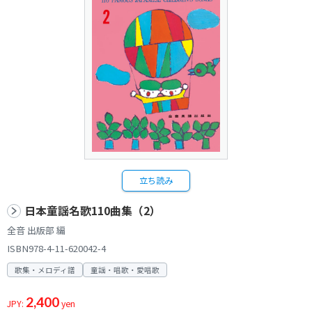
立ち読み
日本童謡名歌110曲集（2）
全音 出版部 編
ISBN978-4-11-620042-4
歌集・メロディ譜
童謡・唱歌・愛唱歌
2,400
JPY:
yen