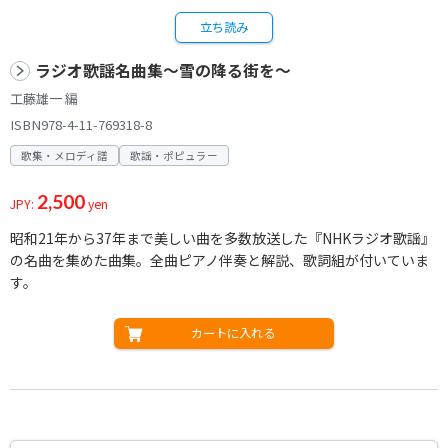
立ち読み
ラジオ歌謡名曲集～雪の降る街を～
工藤雄一 編
ISBN978-4-11-769318-8
歌集・メロディ譜
歌謡・ポピュラー
2,500
JPY:
yen
昭和21年から37年まで美しい曲を多数放送した『NHKラジオ歌謡』
の名曲を集めた曲集。全曲ピアノ伴奏と解説、歌詞組が付いていま
す。
カートに入れる