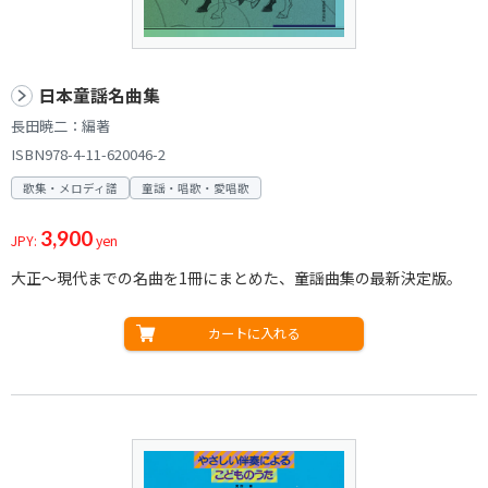
日本童謡名曲集
長田暁二：編著
ISBN978-4-11-620046-2
歌集・メロディ譜
童謡・唱歌・愛唱歌
3,900
JPY:
yen
大正～現代までの名曲を1冊にまとめた、童謡曲集の最新決定版。
カートに入れる