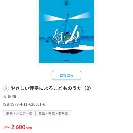
立ち読み
やさしい伴奏によるこどものうた（2）
東 保 編
ISBN978-4-11-620051-6
歌集・メロディ譜
童謡・唱歌・愛唱歌
2,600
JPY:
yen