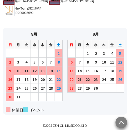
第9016745002Y38029号
第9016745003Y37019号
NexTone許諾番号
ID000005690
8月
9月
日
月
火
水
木
金
土
日
月
火
水
木
金
土
1
1
2
3
4
5
2
3
4
5
6
7
8
6
7
8
9
10
11
12
9
10
11
12
13
14
15
13
14
15
16
17
18
19
16
17
18
19
20
21
22
20
21
22
23
24
25
26
23
24
25
26
27
28
29
27
28
29
30
30
31
休業日
イベント
©2025 ZEN-ON MUSIC CO., LTD.