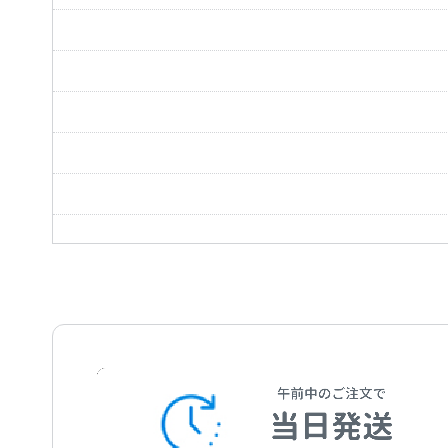
8つの歌「7.マーモット（旅商人／モルモット／マル
Acht Gesange und Lieder 7.Marmotte Op.52-7
8つの歌「8.ゆかしそう」Op.52-8
Acht Gesange und Lieder 8.Das Blumchen Wunde
6つの歌「1.ミニヨン」（ご存じですか、レモ
南の国）Op.75-1
6つの歌「2a.あらたな愛情、あらたな生活（新
Sechs Gesange 1.Mignon Op.75-1
Op.75-2
2b.あらたな愛情、あらたな生活（新しき愛、新しき
Sechs Gesange 2a.Neue Liebe，neues Leben Op.
Sechs Gesange 2b.Neue Liebe，Neues Leben Wo
6つの歌「3.ゲーテのファウストから」Op.75-3
Sechs Gesange 3.Aus Goethes Faust Op.75-3
6つの歌「4.グレーテルの戒め」Op.75-4
Sechs Gesange 4.Gretels Warnung Op.75-4
6つの歌「5.遥かないとしい方に」Op.75-5
Sechs Gesange 5.An den fernen Geliebten Op.75-
6つの歌「6.満ちたりている人」Op.75-6
Sechs Gesange 6.Der Zufriedene Op.75-6
4つのアリエッタと1つのデュエット「1.望み」Op.
Vier Arietten und ein Duett 1.Hoffnung Op.82-1
ゲーテの詩による3つの歌「1.哀愁の喜び（悲しみの
Drei Gesange von Goethe 1.Wonne der Wehmut O