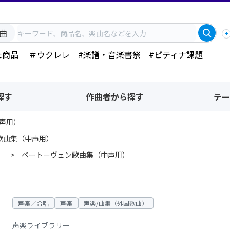
曲
た商品
＃ウクレレ
#楽譜・音楽書祭
#ピティナ課題
探す
作曲者から探す
テー
声用）
歌曲集（中声用）
）
ベートーヴェン歌曲集（中声用）
声楽／合唱
声楽
声楽/曲集（外国歌曲）
声楽ライブラリー