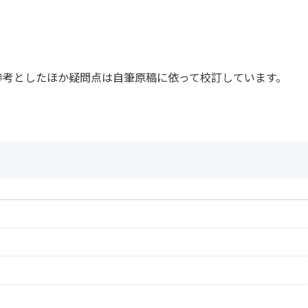
参考としたほか疑問点は自筆原稿に依って校訂しています。
作曲者：
ベートーヴェン，
Beethoven，Ludw
作曲者：
ベートーヴェン，
作詞者：
ティートゲ
Beethoven，Ludw
Tiedge
作曲者：
ベートーヴェン，
Beethoven，Ludw
8-2
作曲者：
ベートーヴェン，