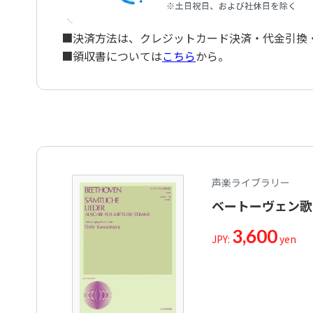
ゲーテの詩による3つの歌「2.あこがれ」Op.83-
Drei Gesange von Goethe 2.Sehnsucht Op.83-2
ゲーテの詩による3つの歌「3.ばら模様のリボンで」
■決済方法は、クレジットカード決済・代金引換・ペ
Drei Gesange von Goethe 3.Mit einem gemalten 
■領収書については
こちら
から。
友情の幸せ（人生の幸せ）Op.88
Das Gluck der Freundschaft Op.88
希望によせて Op.94
An die Hoffnung Op.94
遥かないとしいひとに Op.98
An die ferne Geliebte Op.98
約束を守る男 Op.99
Der Mann vom Wort Op.99
メルケンシュタイン（a）Op.100
声楽ライブラリー
Merkenstein (a) Op.100
口づけ Op.128
ベートーヴェン歌
Der Kuss Op.128
ある少女のスケッチ WoO.107
3,600
JPY:
yen
Schilderung eines Madchens WoO.107
乳のみ子によせて WoO.108
An einen Saugling WoO.108
別離の歌 WoO.121
Abschiedsgesang WoO.121