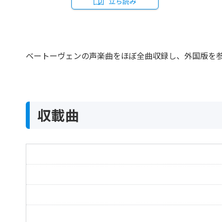
立ち読み
ベートーヴェンの声楽曲をほぼ全曲収録し、外国版を
収載曲
希望によせて Op.32
An die Hoffnung Op.32
アデライーデ Op.46
Adelaide Op.46
ゲレルトの詩による6つの歌「1.祈願」Op.48-1
Sechs Lieder von Gellert 1.Bitten Op.48-1
ゲレルトの詩による6つの歌「2.隣人への愛」Op.4