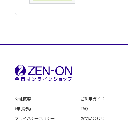
オーストリア人の軍歌 WoO.122
Kriegslied der Osterreicher WoO.122
自由人 WoO.117
Der freie Mann WoO.117
捧げ物の歌 WoO.126
Opferlied WoO.126
鶉の鳴き声 WoO.129
Der Wachtelschlag WoO.129
恋する娘が別れようとしたとき（リーディアの
WoO.132
遠く隔たってうたう歌 WoO.137
Als die Geliebte sich trennen wollte WoO.132
Lied aus der Ferne WoO.137
異郷の若者 WoO.138
Der Jungling in der Fremde WoO.138
恋をしている男 WoO.139
Der Liebende WoO.139
あこがれ WoO.146
会社概要
ご利用ガイド
Sehnsucht WoO.146
兵士の別れ WoO.143
利用規約
FAQ
Des Kriegers Abschied WoO.143
プライバシーポリシー
吟遊詩人バルデの霊 WoO.142
お問い合わせ
Der Bardengeist WoO.142