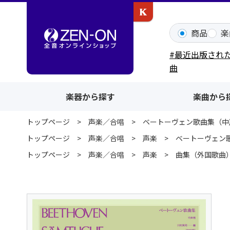
カワイ出版ONLINE
商品
楽
#最近出版され
曲
楽器から探す
楽曲から
トップページ
声楽／合唱
ベートーヴェン歌曲集（中
トップページ
声楽／合唱
声楽
ベートーヴェン
トップページ
声楽／合唱
声楽
曲集（外国歌曲