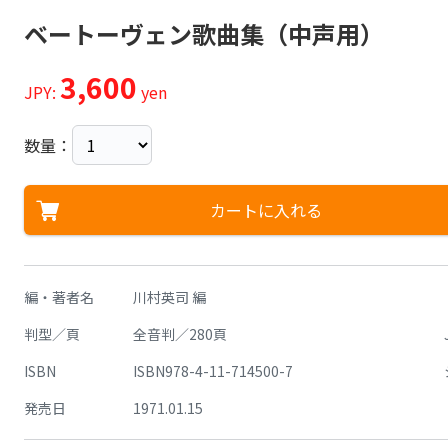
ベートーヴェン歌曲集（中声用）
3,600
JPY:
yen
数量：
カートに入れる
編・著者名
川村英司 編
判型／頁
全音判／280頁
ISBN
ISBN978-4-11-714500-7
発売日
1971.01.15