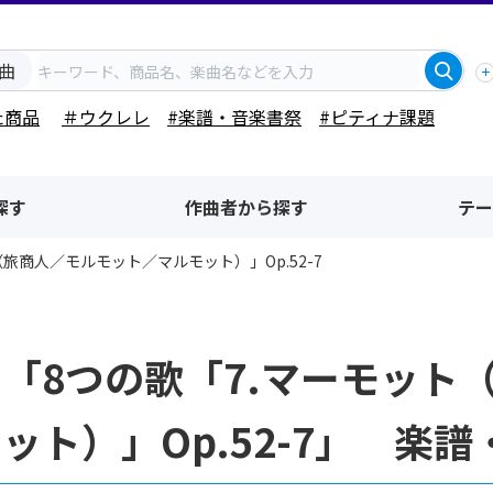
曲
た商品
＃ウクレレ
#楽譜・音楽書祭
#ピティナ課題
探す
作曲者から探す
テー
（旅商人／モルモット／マルモット）」Op.52-7
「8つの歌「7.マーモット
ット）」Op.52-7」 楽