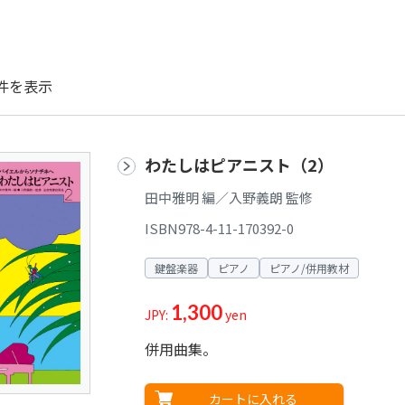
件を表示
わたしはピアニスト（2）
田中雅明 編／入野義朗 監修
ISBN978-4-11-170392-0
鍵盤楽器
ピアノ
ピアノ/併用教材
1,300
JPY:
yen
併用曲集。
カートに入れる