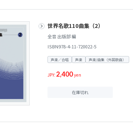
世界名歌110曲集（2）
全音 出版部 編
ISBN978-4-11-720022-5
声楽／合唱
声楽
声楽/曲集（外国歌曲）
2,400
JPY:
yen
在庫切れ