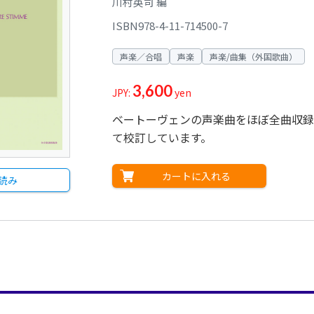
川村英司 編
ISBN978-4-11-714500-7
声楽／合唱
声楽
声楽/曲集（外国歌曲）
3,600
JPY:
yen
ベートーヴェンの声楽曲をほぼ全曲収録
て校訂しています。
カートに入れる
読み