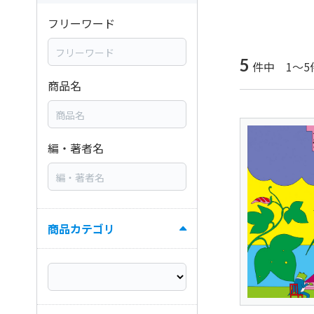
フリーワード
5
件中 1～5
商品名
編・著者名
商品カテゴリ