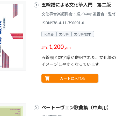
五線譜による文化箏入門 第二版
文化箏音楽振興会：編／中村 道百合：監修
ISBN978-4-11-790091-0
和楽器
文化箏
文化箏/教本
1,200
JPY:
yen
五線譜と数字譜が併記された、文化箏の
イメージしやすくなっています。
カートに入れる
ベートーヴェン歌曲集（中声用）