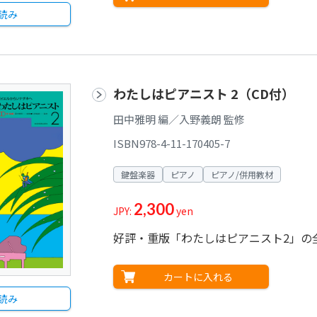
読み
わたしはピアニスト 2（CD付）
田中雅明 編／入野義朗 監修
ISBN978-4-11-170405-7
鍵盤楽器
ピアノ
ピアノ/併用教材
2,300
JPY:
yen
好評・重版「わたしはピアニスト2」の
カートに入れる
読み