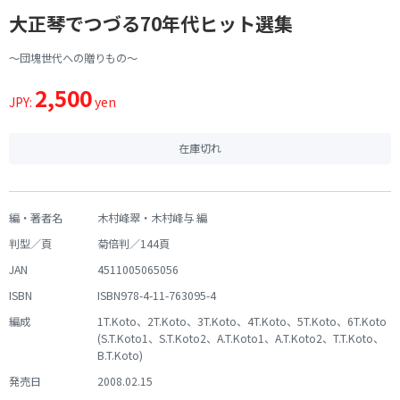
大正琴でつづる70年代ヒット選集
～団塊世代への贈りもの～
2,500
JPY:
yen
在庫切れ
編・著者名
木村峰翠・木村峰与 編
判型／頁
菊倍判／144頁
JAN
4511005065056
ISBN
ISBN978-4-11-763095-4
編成
1T.Koto、2T.Koto、3T.Koto、4T.Koto、5T.Koto、6T.Koto
(S.T.Koto1、S.T.Koto2、A.T.Koto1、A.T.Koto2、T.T.Koto、
B.T.Koto)
発売日
2008.02.15