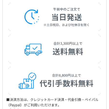
恋は水色
Hiromi Ota
Tokura，Shunichi
アーティスト：
作詞者：
作曲者：
財津和夫
千賀 かほる
南 こうせつ
また逢う日まで
L’amour Est Bleu
Zaitsu，Kazuo
Kahoru Senga
Minami，Kosetsu
アーティスト：
作詞者：
松本 隆
狩人
シクラメンのかほり
Matsumoto，Takashi
Kariudo
アーティスト：
作詞者：
作曲者：
吉岡 治
かぐや姫
筒美京平
作曲者：
ポップ，アンドレ
なごり雪
Yoshioka，Osamu
Kaguyahime
Tsutsumi，Kyohei
Popp，Andre
作詞者：
作曲者：
竜 真知子
小椋 佳
サライ
Ryu，Machiko
Ogura，Kei
アーティスト：
作詞者：
作曲者：
喜多条 忠
尾崎 紀世彦
伊勢正三
作詞者：
クール，ピエール／漣 健児
天使の誘惑
Kitajo，Tadashi
Kiyohiko Ozaki
Ise，Shozo
Pierre，Cour/Sazanami，Kenji
作詞者：
作曲者：
小椋 佳
弾 厚作
下北漁港
Ogura，Kei
Dan，Kosaku
アーティスト：
作詞者：
作曲者：
阿久 悠
イルカ
鈴木邦彦
つぐない
Aku，Yu
iruka
Suzuki，Kunihiko
アーティスト：
作曲者：
加山雄三／谷村新司
船村 徹
京都の恋 KYOTO DOLL
Yuzo Kayama / Shinji Tanimura
Funamura，Toru
アーティスト：
作詞者：
作曲者：
伊勢正三
黛 ジュン
三木 たかし
襟裳岬
Ise，Shozo
Jun 黛 Jun
Miki，Takashi
作詞者：
作詞者：
作曲者：
谷村新司
星野哲郎
ウィルソン，ドン／テイラー，メル／マギー，ジェ
小樽のひとよ
Tanimura，Shinji
Hoshino，Tetsuro
リー／ダリル，ジョン
アーティスト：
作詞者：
作曲者：
なかにし 礼
テレサ・テン
吉田拓郎
Wilson，Don/Taylor，Mel/McGee，Gerry/Durrill，
ブルー・ライト・ヨコハマ
Nakanishi，Rei
Teresa Teng
Yoshida，Takuro
作曲者：
鶴岡雅義
John
喝采
Tsuruoka，Masayoshi
アーティスト：
作詞者：
作曲者：
荒木 とよひさ
吉田拓郎
筒美京平
作詞者：
林 春生
大阪しぐれ
Araki，Toyohisa
Takuro Yoshida
Tsutsumi，Kyohei
作詞者：
作曲者：
池田充男
中村泰士
Hayashi，Haruo
津軽海峡・冬景色
Ikeda，Mitsuo
Nakamura，Taiji
アーティスト：
作詞者：
作曲者：
岡本 おさみ
いしだ あゆみ
市川昭介
Okamoto，Osami
Ayumi Ishida
Ichikawa，Shousuke
アーティスト：
作曲者：
ちあき なおみ
三木 たかし
Naomi Chiaki
Miki，Takashi
アーティスト：
作詞者：
橋本 淳
都 はるみ
Hashimoto，Jun
Harumi Miyako
アーティスト：
作詞者：
吉田 旺
石川 さゆり
Yoshida，Ou
Sayuri Ishikawa
作詞者：
吉岡 治
■決済方法は、クレジットカード決済・代金引換・ペイパル
Yoshioka，Osamu
作詞者：
阿久 悠
（Paypal）がご利用いただけます。
Aku，Yu