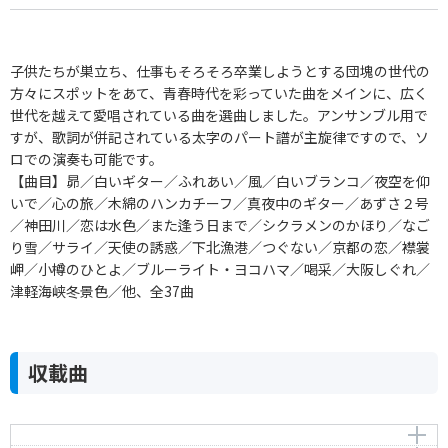
子供たちが巣立ち、仕事もそろそろ卒業しようとする団塊の世代の
方々にスポットをあて、青春時代を彩っていた曲をメインに、広く
世代を越えて愛唱されている曲を選曲しました。アンサンブル用で
すが、歌詞が併記されている太字のパート譜が主旋律ですので、ソ
ロでの演奏も可能です。
【曲目】昴／白いギター／ふれあい／風／白いブランコ／夜空を仰
いで／心の旅／木綿のハンカチーフ／真夜中のギター／あずさ２号
／神田川／恋は水色／また逢う日まで／シクラメンのかほり／なご
り雪／サライ／天使の誘惑／下北漁港／つぐない／京都の恋／襟裳
岬／小樽のひとよ／ブルーライト・ヨコハマ／喝采／大阪しぐれ／
津軽海峡冬景色／他、全37曲
収載曲
ゴンドラの唄