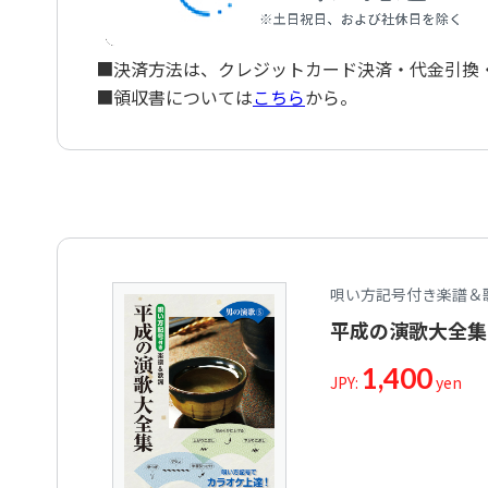
■決済方法は、クレジットカード決済・代金引換・ペ
■領収書については
こちら
から。
唄い方記号付き楽譜＆
平成の演歌大全集
1,400
JPY:
yen