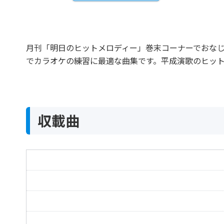
月刊「明日のヒットメロディー」巻末コーナーでおな
でカラオケの練習に最適な曲集です。平成演歌のヒッ
収載曲
こころの絆～明日を信じて～
夜明けのブルース
おんな川