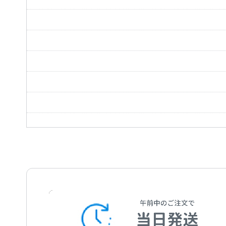
有明海
夜泣き鳥
お岩木山
スポットライト
螢子
蒼い糸
涙の花舞台
みれん心