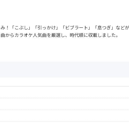
じみ！「こぶし」「引っかけ」「ビブラート」「息つぎ」など
ト曲からカラオケ人気曲を厳選し、時代順に収載しました。
作曲者：
弦 哲也
Gen，Tetsuya
作曲者：
レーモンド 松屋
アーティスト：
山本譲二
Raymond，Matsu
Joji Yamamoto
作曲者：
市川昭介
アーティスト：
五木 ひろし
Ichikawa，Shous
作詞者：
たか たかし