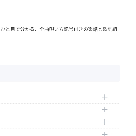
がひと目で分かる、全曲唄い方記号付きの楽譜と歌詞組
ya
uke