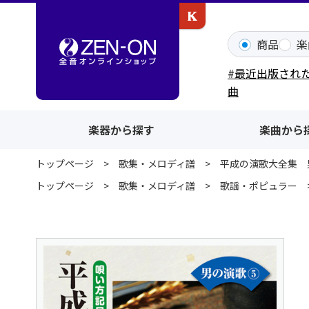
カワイ出版ONLINE
商品
楽
#最近出版され
曲
楽器から探す
楽曲から
トップページ
歌集・メロディ譜
平成の演歌大全集 
トップページ
歌集・メロディ譜
歌謡・ポピュラー