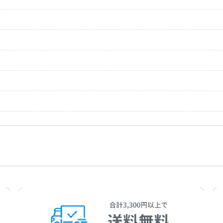
Hiroshi Miyama
作曲者：
弦 哲也
Ide，Haku
アーティスト：
福田 こうへい
Gen，Tetsuya
作詞者：
仁井谷 俊也
Kohei Fukuda
作曲者：
岡 千秋
Niitani，Toshiya
アーティスト：
北山 たけし
Oka，Chiaki
作詞者：
久仁京介
Takeshi Kitayama
作曲者：
中村典正
Kuni，Kyosuke
アーティスト：
角川 博
Nakamura，Nori
作詞者：
田久保 真見
Hiroshi Kadokaw
作曲者：
水森英夫
Takubo，Mami
アーティスト：
三山 ひろし
Mizumori，Hide
作詞者：
田久保 真見
Hiroshi Miyama
作曲者：
弦 哲也
Takubo，Mami
アーティスト：
山内惠介
Gen，Tetsuya
作詞者：
千葉幸雄
Keisuke Yamauch
作曲者：
五木 ひろし
Chiba，Yukio
アーティスト：
山川 豊
Itsuki，Hiroshi
作詞者：
喜多條 忠
Yutaka Yamakawa
作曲者：
原 譲二
Kitajo，Tadash
アーティスト：
角川 博
Hara，Joji
作詞者：
高田 ひろお
Hiroshi Kadokaw
作曲者：
水森英夫
Takada，Hiroo
アーティスト：
北島三郎
Mizumori，Hide
作詞者：
田久保 真見
Saburo Kitajima
Takubo，Mami
アーティスト：
氷川 きよし
作詞者：
原 譲二
Kiyoshi Hikawa
Hara，Joji
作詞者：
志賀大介
Shiga，Daisuke