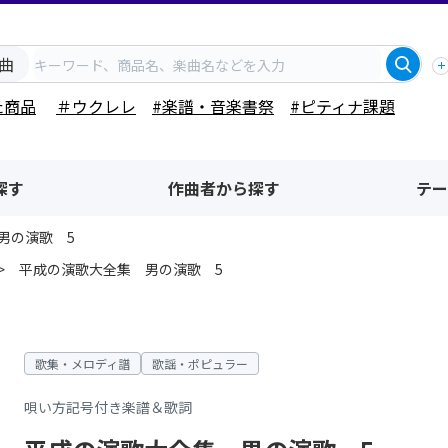
曲
た商品
＃ウクレレ
#楽譜・音楽書祭
#ピティナ課題
探す
作曲者から探す
テー
男の演歌 5
平成の演歌大全集 男の演歌 5
歌集・メロディ譜
歌謡・ポピュラー
唄い方記号付き楽譜＆歌詞