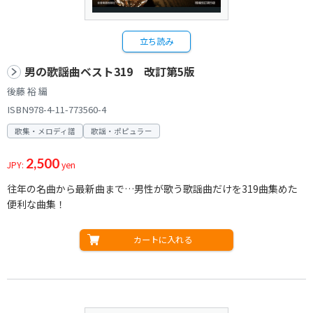
立ち読み
男の歌謡曲ベスト319 改訂第5版
後藤 裕 編
ISBN978-4-11-773560-4
歌集・メロディ譜
歌謡・ポピュラー
2,500
JPY:
yen
往年の名曲から最新曲まで…男性が歌う歌謡曲だけを319曲集めた
便利な曲集！
カートに入れる