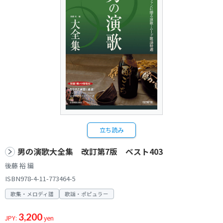
立ち読み
男の演歌大全集 改訂第7版 ベスト403
後藤 裕 編
ISBN978-4-11-773464-5
歌集・メロディ譜
歌謡・ポピュラー
3,200
JPY:
yen