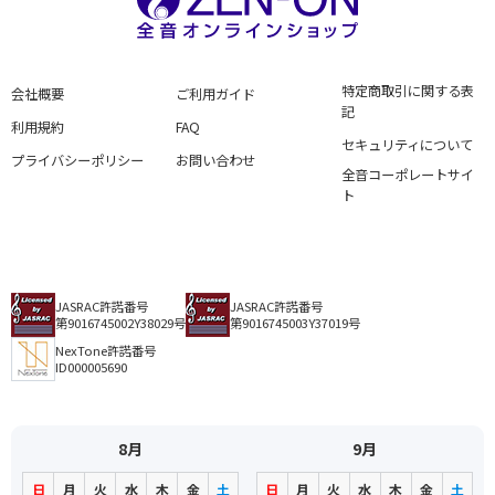
特定商取引に関する表
会社概要
ご利用ガイド
記
利用規約
FAQ
セキュリティについて
プライバシーポリシー
お問い合わせ
全音コーポレートサイ
ト
JASRAC許諾番号
JASRAC許諾番号
第9016745002Y38029号
第9016745003Y37019号
NexTone許諾番号
ID000005690
8月
9月
日
月
火
水
木
金
土
日
月
火
水
木
金
土