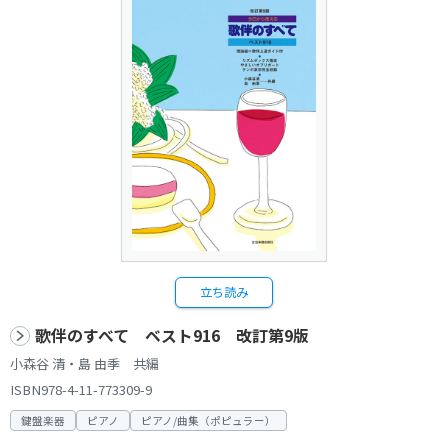
立ち読み
歌伴のすべて ベスト916 改訂第9版
小森谷 清・島 由季 共編
ISBN978-4-11-773309-9
鍵盤楽器
ピアノ
ピアノ/曲集（ポピュラー）