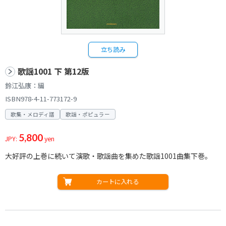
立ち読み
歌謡1001 下 第12版
鈴江弘康：編
ISBN978-4-11-773172-9
歌集・メロディ譜
歌謡・ポピュラー
5,800
JPY:
yen
大好評の上巻に続いて演歌・歌謡曲を集めた歌謡1001曲集下巻。
カートに入れる