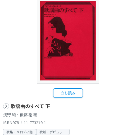
立ち読み
歌謡曲のすべて 下
浅野 純・後藤 裕 編
ISBN978-4-11-773219-1
歌集・メロディ譜
歌謡・ポピュラー