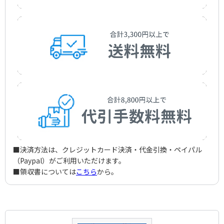
嘆きのピエロ
Yajima，Choji
Katsuhiko Haida
Shimizu，Yasuo
アーティスト：
作曲者：
霧島 昇／松原 操
上原 げんと
異国の丘
Noboru Kirishima / Misao Matsubara
Uehara，Gento
アーティスト：
作詞者：
作曲者：
佐伯孝夫
小畑 実
大久保 徳二郎
憧れのハワイ航路
Saeki，Takao
Minoru Obata
Okubo，Tokujiro
アーティスト：
作詞者：
作曲者：
サトウ・ハチロー
岡 晴夫
吉田 正
青い山脈
Sato，Hachiro
Haruo Oka
Yoshida，Tadashi
アーティスト：
作詞者：
作曲者：
佐伯孝夫
田端義夫
江口夜詩
東京の屋根の下
Saeki，Takao
Yoshio Tabata
Eguchi，Yoshi
アーティスト：
作詞者：
作曲者：
門田 ゆたか
竹山逸郎
服部良一
熊祭の夜
Kadota，Yutaka
Itsuro Takeyama
Hattori，Ryoichi
アーティスト：
作詞者：
作曲者：
島田磬也
岡 晴夫
服部良一
かよい船
Shimada，Kinya
Haruo Oka
Hattori，Ryoichi
アーティスト：
作詞者：
作曲者：
増田幸治／佐伯孝夫
藤山一郎／奈良光枝
古関裕而
玄海ブルース
Masuda，Koji/Saeki，Takao
Ichiro Fujiyama
Koseki，Yuji
アーティスト：
作詞者：
作曲者：
石本 美由起
灰田勝彦
倉若晴生
麗人草の歌
Ishimoto，Miyuki
Katsuhiko Haida
Kurawaka，Haruo
アーティスト：
作詞者：
作曲者：
西條八十
伊藤久男
長津義司
あざみの歌
Saijo，Yaso
Hisao Ito
Nagatsu，Yoshiji
アーティスト：
作詞者：
作曲者：
佐伯孝夫
田端義夫
加藤光男
ハバロフスク小唄
Saeki，Takao
Yoshio Tabata
Kato，Mitsuo
アーティスト：
作詞者：
作曲者：
菊田一夫
田端義夫
八洲秀章
赤いランプの終列車
Kikuta，Kazuo
Yoshio Tabata
Yashima，Hideaki
アーティスト：
作詞者：
作曲者：
清水 みのる
林 伊佐緒
島田逸平
ああ高原を馬車が行く
Shimizu，Minoru
Isao Hayashi
Shimada，Ippei
アーティスト：
作詞者：
作曲者：
大高 ひさを
伊藤久男
江口夜詩
青いガス燈
Otaka，Hisao
Hisao Ito
Eguchi，Yoshi
アーティスト：
作詞者：
作曲者：
松村又一
伊藤久男
佐々木 俊一
高原の駅よさようなら
■決済方法は、クレジットカード決済・代金引換・ペイパル
Matsumura，Mataichi
Hisao Ito
Sasaki，Shunichi
アーティスト：
作曲者：
春日八郎
古賀政男
上海帰りのリル
（Paypal）がご利用いただけます。
Hachiro Kasuga
Koga，Masao
アーティスト：
作詞者：
作曲者：
野村俊夫
小畑 実
佐々木 俊一
リラの花咲く頃
■領収書については
こちら
から。
Nomura，Toshio
Minoru Obata
Sasaki，Shunichi
アーティスト：
作曲者：
岡本敦郎
渡久地 政信
ふるさとの燈台
Atsuro Okamoto
Tokuchi，Masanobu
アーティスト：
作詞者：
作曲者：
上山雅輔
小畑 実
田村 しげる
街のサンドイッチマン
Kamiyama，Gasuke
Minoru Obata
Tamura，Shigeru
アーティスト：
作詞者：
作曲者：
野村俊夫
津村 謙
長津義司
石狩川悲歌
Nomura，Toshio
Ken Tsumura
Nagatsu，Yoshiji
アーティスト：
作詞者：
作曲者：
佐伯孝夫
岡本敦郎
吉田 正
高原列車は行く
Saeki，Takao
Atsuro Okamoto
Yoshida，Tadashi
アーティスト：
作詞者：
作曲者：
東條 寿三郎
田端義夫
江口浩司
あこがれの郵便馬車
Tojo，Jusaburo
Yoshio Tabata
Eguchi，Koji