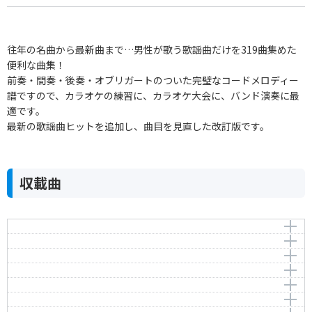
往年の名曲から最新曲まで…男性が歌う歌謡曲だけを319曲集めた
便利な曲集！
前奏・間奏・後奏・オブリガートのついた完璧なコードメロディー
譜ですので、カラオケの練習に、カラオケ大会に、バンド演奏に最
適です。
最新の歌謡曲ヒットを追加し、曲目を見直した改訂版です。
収載曲
麗人の歌
影を慕いて
作曲者：
古賀政男
男の純情
Koga，Masao
作曲者：
古賀政男
丘を越えて
Koga，Masao
アーティスト：
作曲者：
霧島 昇
古賀政男
東京ラプソディ
Noboru Kirishima
Koga，Masao
アーティスト：
作曲者：
藤山一郎
古賀政男
野崎小唄
Ichiro Fujiyama
Koga，Masao
アーティスト：
作詞者：
作曲者：
西條八十
藤山一郎
古賀政男