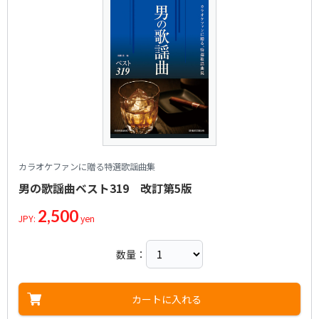
アーティスト：
作詞者：
作曲者：
寺尾智沙
鶴田浩二
古関裕而
待ちましょう
Terao，Chisa
Koji Tsuruta
Koseki，Yuji
アーティスト：
作詞者：
作曲者：
清水 みのる
三橋 美智也
古関裕而
ギター流し
Shimizu，Minoru
Michiya Mitsuhashi
Koseki，Yuji
アーティスト：
作詞者：
作曲者：
宮川哲夫
岡本敦郎
渡久地 政信
お富さん
Miyakawa，Tetsuo
Atsuro Okamoto
Tokuchi，Masanobu
アーティスト：
作詞者：
作曲者：
高橋 掬太郎
岡本敦郎
吉田矢 健治
赤と黒のブルース
Takahashi，Kikutaro
Atsuro Okamoto
Yoshidaya，Kenji
アーティスト：
作詞者：
作曲者：
丘 灯至夫
津村 謙
渡久地 政信
小島通いの郵便船
Oka，Toshio
Ken Tsumura
Tokuchi，Masanobu
アーティスト：
作詞者：
作曲者：
丘 灯至夫
春日八郎
吉田 正
弁天小僧
Oka，Toshio
Hachiro Kasuga
Yoshida，Tadashi
アーティスト：
作詞者：
作曲者：
矢野 亮
春日八郎
平川英夫
別れの一本杉
Yano，Ryo
Hachiro Kasuga
Hirakawa，Hideo
アーティスト：
作詞者：
作曲者：
矢野 亮
鶴田浩二
吉田 正
哀愁の街に霧が降る
Yano，Ryo
Koji Tsuruta
Yoshida，Tadashi
アーティスト：
作詞者：
作曲者：
山崎 正
青木光一
船村 徹
好きだった
Yamazaki，Tadashi
Koichi Aoki
Funamura，Toru
アーティスト：
作詞者：
作曲者：
宮川哲夫
三浦洸一
吉田 正
早く帰ってコ
Miyakawa，Tetsuo
Koichi Miura
Yoshida，Tadashi
アーティスト：
作詞者：
作曲者：
上尾 美与志
春日八郎
吉田 正
東京の人
Miyoshi Ueo
Hachiro Kasuga
Yoshida，Tadashi
カラオケファンに贈る特選歌謡曲集
アーティスト：
作詞者：
作曲者：
佐伯孝夫
山田真二
船村 徹
夜霧の第二国道
Saeki，Takao
Shinji Yamada
Funamura，Toru
アーティスト：
作詞者：
作曲者：
高野公男
鶴田浩二
吉田 正
男の歌謡曲ベスト319 改訂第5版
リンゴ村から
Takano，Kimio
Koji Tsuruta
Yoshida，Tadashi
アーティスト：
作詞者：
作曲者：
佐伯孝夫
青木光一
吉田 正
別れの波止場
Saeki，Takao
Koichi Aoki
Yoshida，Tadashi
アーティスト：
作詞者：
作曲者：
宮川哲夫
三浦洸一
林 伊佐緒
2,500
JPY:
yen
あン時ゃどしゃ降り
Miyakawa，Tetsuo
Koichi Miura
Hayashi，Isao
アーティスト：
作詞者：
作曲者：
高野公男
フランク 永井
真木 陽
お月さん今晩は
Takano，Kimio
Frank Nagai
Maki，Yo
アーティスト：
作詞者：
作曲者：
佐伯孝夫
三橋 美智也
佐伯 としを
踊子
数量：
Saeki，Takao
Michiya Mihashi
Saeki，Toshio
アーティスト：
作詞者：
作曲者：
宮川哲夫
春日八郎
遠藤 実
柿の木坂の家
Miyakawa，Tetsuo
Hachiro Kasuga
Endo，Minoru
アーティスト：
作詞者：
作曲者：
矢野 亮
春日八郎
渡久地 政信
東京午前三時
Yano，Ryo
Hachiro Kasuga
Tokuchi，Masanobu
アーティスト：
作詞者：
作曲者：
藤間哲郎
藤島桓夫
船村 徹
船方さんよ
カートに入れる
Fujima，Tetsuro
Keio Fujishima
Funamura，Toru
アーティスト：
作詞者：
作曲者：
矢野 亮
三浦洸一
吉田 正
星はなんでも知っている
Yano，Ryo
Koichi Miura
Yoshida，Tadashi
アーティスト：
作詞者：
作曲者：
松村又一
青木光一
春川一夫