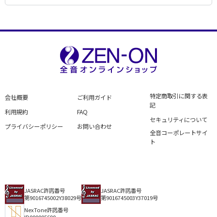
喜びも悲しみも幾歳月
Matsumura，Mataichi
Koichi Aoki
Harukawa，Kazuo
アーティスト：
作詞者：
作曲者：
喜志邦三
フランク 永井
津々美 洋
俺は待ってるぜ
Kishi，Kunizo
Frank Nagai
Tsutsumi，Hiroshi
アーティスト：
作詞者：
作曲者：
石本 美由起
三波春夫
木下忠司
狂った果実
Ishimoto，Miyuki
Haruo Miba
Kinoshita，Chuji
アーティスト：
作詞者：
作曲者：
佐伯孝夫
平尾昌晃
上原賢六
錆びたナイフ
Saeki，Takao
Masaaki Hirao
Uehara，Kenroku
アーティスト：
作詞者：
作曲者：
門井八郎
若山 彰
佐藤 勝
青春サイクリング
Kadoi，Hachiro
Akira Wakayama
Sato，Masaru
アーティスト：
作詞者：
作曲者：
水島 哲
石原 裕次郎
上原賢六
赤い夕陽の故郷
Mizushima，Tetsu
Yujiro Ishihara
Uehara，Kenroku
アーティスト：
作詞者：
作曲者：
木下忠司
石原 裕次郎
古賀政男
おーい中村君
Kinoshita，Chuji
Yujiro Ishihara
Koga，Masao
アーティスト：
作詞者：
作曲者：
石崎正美
石原 裕次郎
中野忠晴
こいさんのラブコール
Ishizaki，Masami
Yujiro Ishihara
Nakano，Tadaharu
アーティスト：
作詞者：
作曲者：
石原 慎太郎
小坂一也
中野忠晴
西銀座駅前
Ishihara，Shintaro
Kazuya Kosaka
Nakano，Tadaharu
アーティスト：
作詞者：
作曲者：
萩原四朗
三橋 美智也
大野正雄
特定商取引に関する表
羽田発七時五十分
会社概要
ご利用ガイド
Hagiwara，Shiro
Michiya Mitsuhashi
Ohno，Masao
アーティスト：
作詞者：
作曲者：
田中 喜久子
若原一郎
吉田 正
記
夕焼けとんび
Tanaka，Kikuko
Ichiro Wakahara
Yoshida，Tadashi
アーティスト：
作詞者：
作曲者：
横井 弘
フランク 永井
豊田一雄
利用規約
FAQ
別れの燈台
Yokoi，Hiroshi
Frank Nagai
Toyota，Kazuo
セキュリティについて
アーティスト：
作詞者：
作曲者：
矢野 亮
フランク 永井
吉田矢 健治
プライバシーポリシー
お問い合わせ
嵐を呼ぶ男
Yano，Ryo
Frank Nagai
Yoshidaya，Kenji
アーティスト：
作詞者：
作曲者：
石浜恒夫
フランク 永井
吉田矢 健治
全音コーポレートサイ
ギターを持った渡り鳥
Ishihama，Tsuneo
Frank Nagai
Yoshidaya，Kenji
アーティスト：
作詞者：
作曲者：
佐伯孝夫
三橋 美智也
大森 盛太郎
ト
古城
Saeki，Takao
Michiya Mitsuhashi
Omori，Seitaro
アーティスト：
作詞者：
作曲者：
宮川哲夫
春日八郎
狛林正一
僕は泣いちっち
Miyakawa，Tetsuo
Hachiro Kasuga
Komabayashi，Masakazu
アーティスト：
作詞者：
作曲者：
矢野 亮
石原 裕次郎
細川潤一
倖せはここに
Yano，Ryo
Yujiro Ishihara
Hosokawa，Junichi
アーティスト：
作詞者：
作曲者：
高橋 掬太郎
小林 旭
浜口 庫之助
山の吊橋
Takahashi，Kikutaro
Asahi Kobayashi
Hamaguchi，Kuranosuke
アーティスト：
作詞者：
作曲者：
井上梅次
三橋 美智也
大橋節夫
有難や節
Inoue，Umetsugu
Michiya Mitsuhashi
Ohashi，Setsuo
JASRAC許諾番号
JASRAC許諾番号
アーティスト：
作詞者：
作曲者：
西沢 爽
守屋 浩
吉田矢 健治
第9016745002Y38029号
第9016745003Y37019号
一本刀土俵入り
Nishizawa，So
Hiroshi Moriya
Yoshidaya，Kenji
アーティスト：
作曲者：
石原 裕次郎
森 一也
達者でナ
Yujiro Ishihara
Mori，Kazuya
NexTone許諾番号
アーティスト：
作詞者：
作曲者：
浜口 庫之助
春日八郎
細川潤一