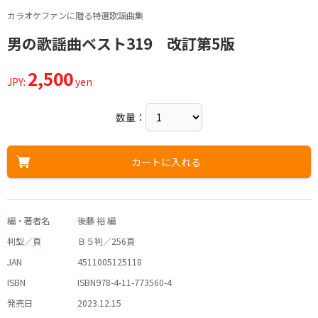
カラオケファンに贈る特選歌謡曲集
男の歌謡曲ベスト319 改訂第5版
2,500
JPY:
yen
数量：
カートに入れる
編・著者名
後藤 裕 編
判型／頁
Ｂ５判／256頁
JAN
4511005125118
ISBN
ISBN978-4-11-773560-4
発売日
2023.12.15