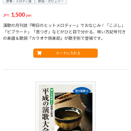
歌集・メロディ譜
歌謡・ポピュラー
1,500
JPY:
yen
演歌の月刊誌『明日のヒットメロディー』でおなじみ！「こぶし」
「ビブラート」「息つぎ」などがひと目で分かる、唄い方記号付き
の楽譜＆歌詞『カラオケ倶楽部』が歌手別で登場です。
カートに入れる