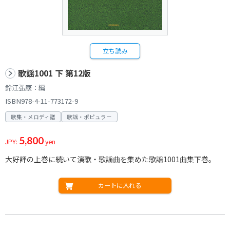
立ち読み
歌謡1001 下 第12版
鈴江弘康：編
ISBN978-4-11-773172-9
歌集・メロディ譜
歌謡・ポピュラー
5,800
JPY:
yen
大好評の上巻に続いて演歌・歌謡曲を集めた歌謡1001曲集下巻。
カートに入れる