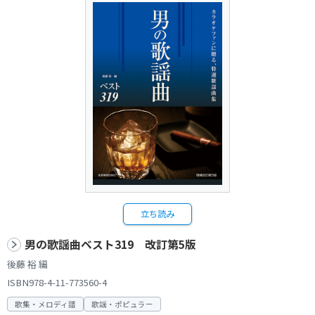
立ち読み
男の歌謡曲ベスト319 改訂第5版
後藤 裕 編
ISBN978-4-11-773560-4
歌集・メロディ譜
歌謡・ポピュラー