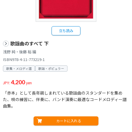
立ち読み
歌謡曲のすべて 下
浅野 純・後藤 裕 編
ISBN978-4-11-773219-1
歌集・メロディ譜
歌謡・ポピュラー
4,200
JPY:
yen
「赤本」として長年親しまれている歌謡曲のスタンダードを集め
た、唄の練習に、伴奏に、バンド演奏に最適なコードメロディー譜
曲集。
カートに入れる