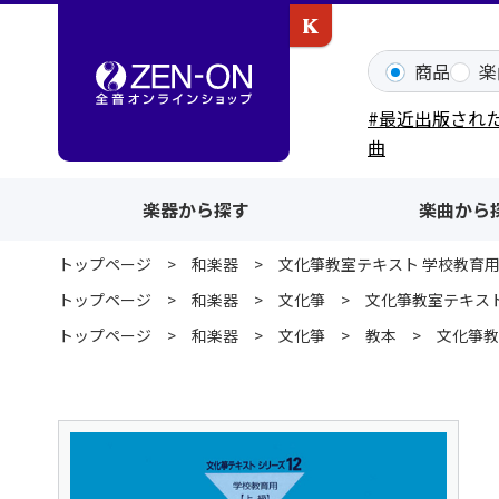
カワイ出版ONLINE
商品
楽
#最近出版され
曲
楽器から探す
楽曲から
トップページ
和楽器
文化箏教室テキスト 学校教育
トップページ
和楽器
文化箏
文化箏教室テキス
トップページ
和楽器
文化箏
教本
文化箏教