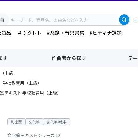
曲
た商品
＃ウクレレ
#楽譜・音楽書祭
#ピティナ課題
探す
作曲者から探す
テー
用（上級）
ト 学校教育用（上級）
室テキスト 学校教育用（上級）
和楽器
文化箏
文化箏/教本
文化箏テキストシリーズ 12