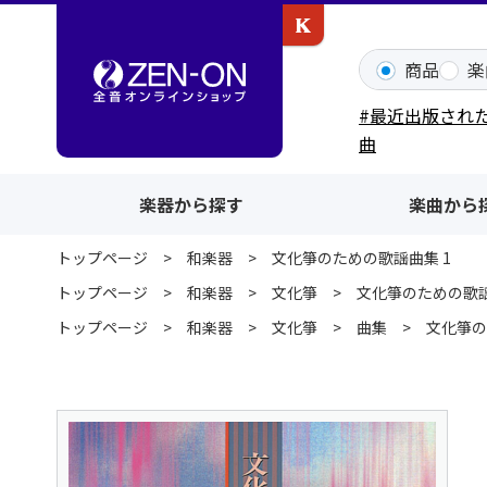
カワイ出版ONLINE
商品
楽
#最近出版され
曲
楽器から探す
楽曲から
トップページ
和楽器
文化箏のための歌謡曲集 1
トップページ
和楽器
文化箏
文化箏のための歌謡
トップページ
和楽器
文化箏
曲集
文化箏の