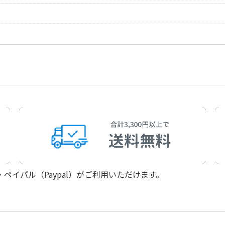
Imanaka，Fukei
アーティスト：
坂本冬美
Hara，Nobuo
作詞者：
津城 ひかる
Fuyumi Sakamot
作曲者：
林 伊佐緒
Tsushiro，Hikaru
アーティスト：
美空 ひばり／ジ
Hayashi，Isao
作詞者：
林 あまり
Hibari Misora / J
作曲者：
渡久地 政信
Hayashi，Amari
アーティスト：
春日八郎
Tokuchi，Masan
作詞者：
吉岡 治
Hachiro Kasuga
Yoshioka，Osam
アーティスト：
春日八郎
作詞者：
たなか ゆきお
Hachiro Kasuga
Tanaka，Yukio
作詞者：
山崎 正
Yamazaki，Tadas
イパル（Paypal）がご利用いただけます。