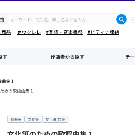
曲
た商品
＃ウクレレ
#楽譜・音楽書祭
#ピティナ課題
探す
作曲者から探す
テー
曲集 1
ための歌謡曲集 1
和楽器
文化箏
文化箏/曲集
文化箏のための歌謡曲集 1