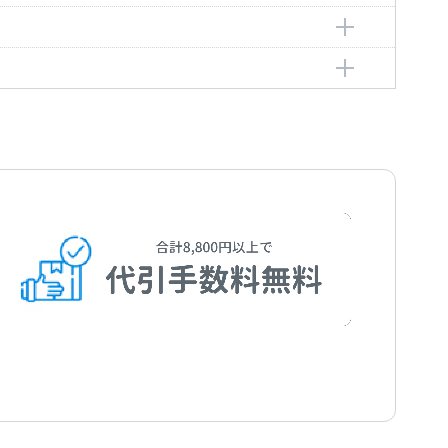
o
ャッキー吉川とブルー・コメッツ
ackie Yoshikawa and the Blue Comets
obu
u
hi