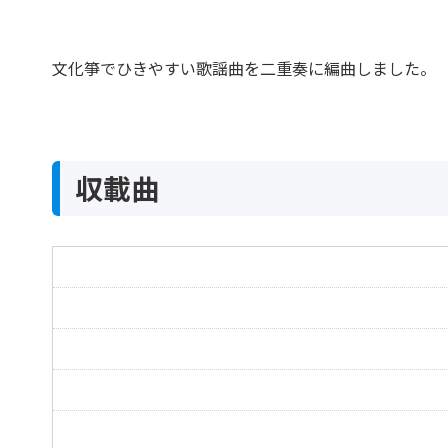
文化箏でひきやすい歌謡曲を二重奏に編曲しました。
収載曲
船頭小唄
水色のワルツ
悲しい酒
知床旅情
瀬戸の花嫁