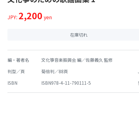
2,200
JPY:
yen
在庫切れ
編・著者名
文化箏音楽振興会 編／佐藤義久 監修
判型／頁
菊倍判／88頁
ISBN
ISBN978-4-11-790111-5