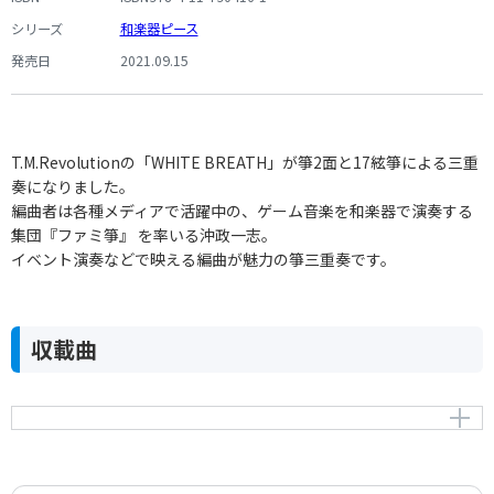
シリーズ
和楽器ピース
発売日
2021.09.15
T.M.Revolutionの「WHITE BREATH」が箏2面と17絃箏による三重
奏になりました。
編曲者は各種メディアで活躍中の、ゲーム音楽を和楽器で演奏する
集団『ファミ箏』 を率いる沖政一志。
イベント演奏などで映える編曲が魅力の箏三重奏です。
収載曲
WHITE BREATH
作曲者：
浅倉大介
Asakura，Daisuke