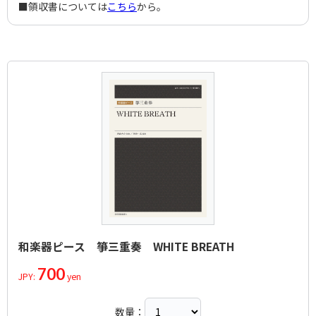
■領収書については
こちら
から。
和楽器ピース 箏三重奏 WHITE BREATH
700
JPY:
yen
数量：