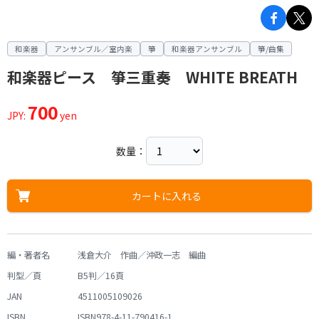
和楽器
アンサンブル／室内楽
箏
和楽器アンサンブル
箏/曲集
和楽器ピース 箏三重奏 WHITE BREATH
700
JPY:
yen
数量：
カートに入れる
編・著者名
浅倉大介 作曲／沖政一志 編曲
判型／頁
B5判／16頁
JAN
4511005109026
ISBN
ISBN978-4-11-790416-1