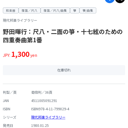
和楽器
篠笛／尺八
篠笛／尺八/曲集
箏
箏/曲集
現代邦楽ライブラリー
野田暉行：尺八・二面の箏・十七絃のための
四重奏曲第1番
1,300
JPY:
yen
在庫切れ
判型／頁
菊倍判／36頁
JAN
4511005091291
ISBN
ISBN978-4-11-799029-4
シリーズ
現代邦楽ライブラリー
発売日
1980.01.25