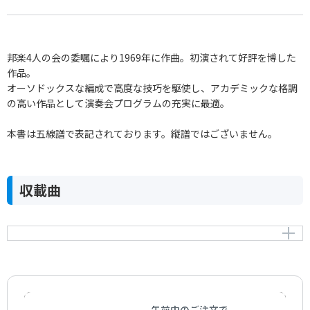
邦楽4人の会の委嘱により1969年に作曲。初演されて好評を博した
作品。
オーソドックスな編成で高度な技巧を駆使し、アカデミックな格調
の高い作品として演奏会プログラムの充実に最適。
本書は五線譜で表記されております。縦譜ではございません。
収載曲
尺八・二面の筝・十七絃のための「四重奏曲 第1番」
Quartetto for Shakuhachi，2 Koto and Jushichigen.
作曲者：
野田暉行
Noda，Teruyuki