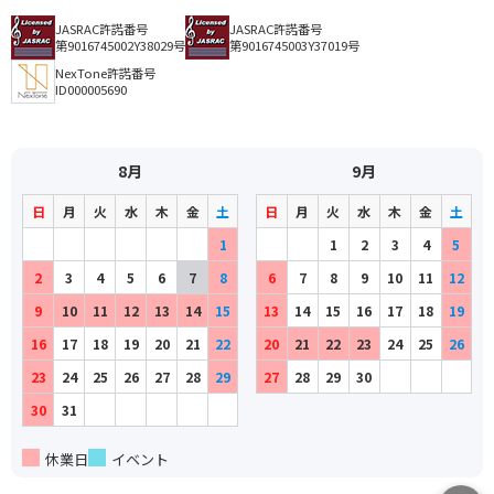
JASRAC許諾番号
JASRAC許諾番号
第9016745002Y38029号
第9016745003Y37019号
NexTone許諾番号
ID000005690
8月
9月
日
月
火
水
木
金
土
日
月
火
水
木
金
土
1
1
2
3
4
5
2
3
4
5
6
7
8
6
7
8
9
10
11
12
9
10
11
12
13
14
15
13
14
15
16
17
18
19
16
17
18
19
20
21
22
20
21
22
23
24
25
26
23
24
25
26
27
28
29
27
28
29
30
30
31
休業日
イベント