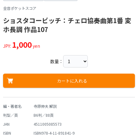
全音ポケットスコア
ショスタコービッチ：チェロ協奏曲第1番 変
ホ長調 作品107
1,000
JPY:
yen
数量：
カートに入れる
編・著者名
寺原伸夫 解説
判型／頁
B6判／88頁
JAN
4511005085573
ISBN
ISBN978-4-11-891841-9