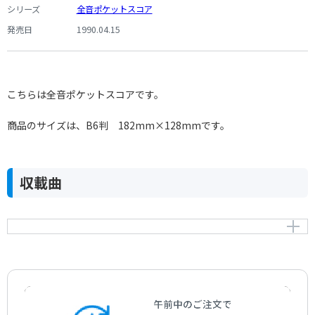
シリーズ
全音ポケットスコア
発売日
1990.04.15
こちらは全音ポケットスコアです。
商品のサイズは、B6判 182mm×128mmです。
収載曲
チェロ協奏曲 第1番 変ホ長調 Op.107
Concerto for Cello and Orchestra No.1 in E-flat-major
Op.107
作曲者：
ショスタコーヴィチ，ドミートリイ
Shostakovich，Dmitrii