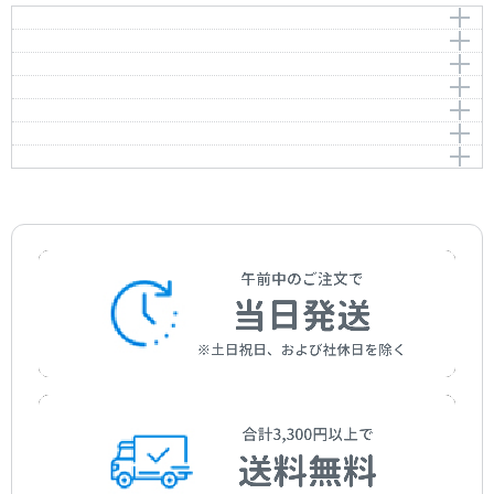
《マ・メール・ロワ》：前奏曲（バレエより）
《マ・メール・ロワ》：紡ぎ車の踊り（バレエより）
《Ma mère l'oye》 “Prélude (du ballet)”
組曲《マ・メール・ロワ》「眠れる森の美女のパヴァー
《Ma mère l'oye》 “Danse du Rouet (du ballet)”
作曲者：
ラヴェル，モーリス
ヌ」
組曲《マ・メール・ロワ》「おやゆび小僧」
Ravel，Maurice
作曲者：
ラヴェル，モーリス
《Ma mère l'oye》 5 pièces enfantines “Pavane de la
組曲《マ・メール・ロワ》「パゴダの女王レドロネッ
《Ma mère l'oye》 5 pièces enfantines “Petit Poucet”
Ravel，Maurice
Belle au bois dormant”
ト」
組曲《マ・メール・ロワ》「美女と野獣の対話」
作曲者：
ラヴェル，モーリス
《Ma mère l'oye》 5 pièces enfantines “Laideronnette,
組曲《マ・メール・ロワ》「妖精の園」
《Ma mère l'oye》 5 pièces enfantines “Les entretiens
Ravel，Maurice
作曲者：
ラヴェル，モーリス
Impératrice des Pagodes”
de la Belle et de la Bête”
Ravel，Maurice
《Ma mère l'oye》 5 pièces enfantines “Le jardin
féerique”
作曲者：
ラヴェル，モーリス
作曲者：
ラヴェル，モーリス
Ravel，Maurice
Ravel，Maurice
作曲者：
ラヴェル，モーリス
Ravel，Maurice