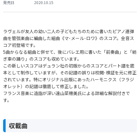
発売日
2020.10.15
ラヴェルが友人の幼い二人の子どもたちのために書いたピアノ連弾
曲を管弦楽曲に編曲した組曲《マ･メール･ロワ》のスコア。全音ス
コア初登場です。
5曲からなる組曲と併せて、後にバレエ用に書いた「前奏曲」と「紡
ぎ車の踊り」のスコアも収めています。
この新しいスコアはデュラン社の初版からのスコアとパート譜を底
本として制作していますが、その記譜の誤りは校閲･検証を元に修正
されています。特にオリジナル出版にあったハーモニクス（フラジ
オレット）の記譜は徹底して修正しました。
フランス音楽に造詣が深い遠山菜穂美氏による詳細な解説付きで
す。
収載曲