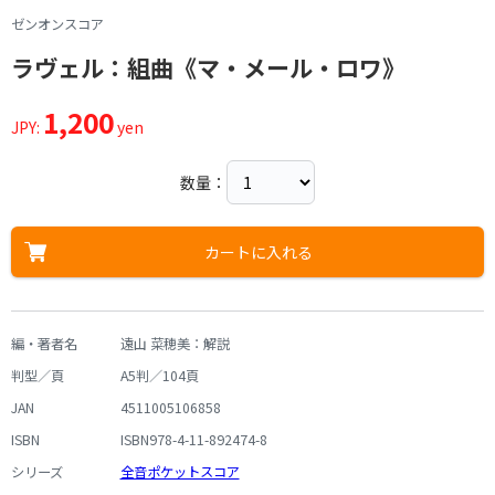
ゼンオンスコア
ラヴェル：組曲《マ・メール・ロワ》
1,200
JPY:
yen
数量：
カートに入れる
編・著者名
遠山 菜穂美：解説
判型／頁
A5判／104頁
JAN
4511005106858
ISBN
ISBN978-4-11-892474-8
シリーズ
全音ポケットスコア