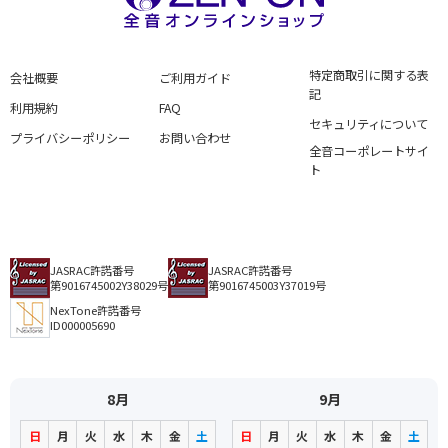
特定商取引に関する表
会社概要
ご利用ガイド
記
利用規約
FAQ
セキュリティについて
プライバシーポリシー
お問い合わせ
全音コーポレートサイ
ト
JASRAC許諾番号
JASRAC許諾番号
第9016745002Y38029号
第9016745003Y37019号
NexTone許諾番号
ID000005690
8月
9月
日
月
火
水
木
金
土
日
月
火
水
木
金
土