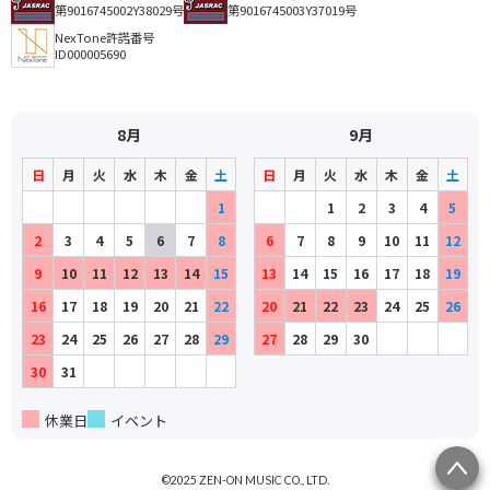
第9016745002Y38029号
第9016745003Y37019号
NexTone許諾番号
ID000005690
8月
9月
日
月
火
水
木
金
土
日
月
火
水
木
金
土
1
1
2
3
4
5
2
3
4
5
6
7
8
6
7
8
9
10
11
12
9
10
11
12
13
14
15
13
14
15
16
17
18
19
16
17
18
19
20
21
22
20
21
22
23
24
25
26
23
24
25
26
27
28
29
27
28
29
30
30
31
休業日
イベント
©2025 ZEN-ON MUSIC CO., LTD.