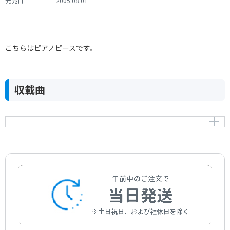
発売日
2005.08.01
こちらはピアノピースです。
収載曲
メヌエット（ディヴェルティメント 第17番 K.334／
320b より）
“Minuet” Aus Divertimento für 2Violiner, Viola, Bass &
2 Hörner K.334/320b
作曲者：
モーツァルト，ヴォルフガング・アマデウス
Mozart，Wolfgang Amadeus