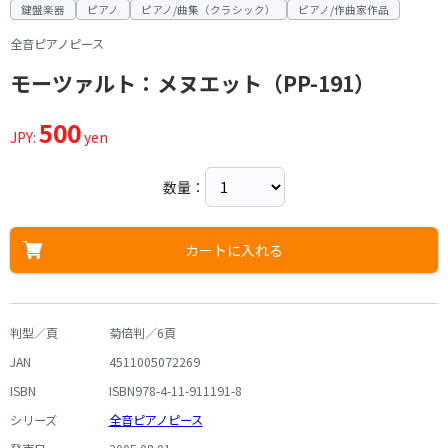
鍵盤楽器
ピアノ
ピアノ/曲集（クラシック）
ピアノ/作曲家作品
全音ピアノピース
モーツァルト：メヌエット（PP-191）
500
JPY:
yen
数量：
カートに入れる
判型／頁
菊倍判／6頁
JAN
4511005072269
ISBN
ISBN978-4-11-911191-8
シリーズ
全音ピアノピース