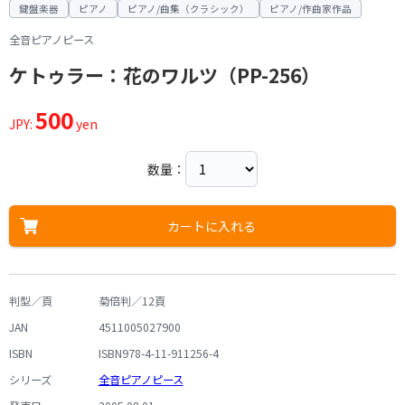
鍵盤楽器
ピアノ
ピアノ/曲集（クラシック）
ピアノ/作曲家作品
全音ピアノピース
ケトゥラー：花のワルツ（PP-256）
500
JPY:
yen
数量：
カートに入れる
判型／頁
菊倍判／12頁
JAN
4511005027900
ISBN
ISBN978-4-11-911256-4
シリーズ
全音ピアノピース