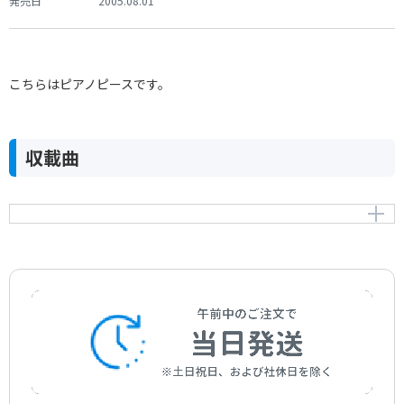
発売日
2005.08.01
こちらはピアノピースです。
収載曲
花のワルツ Op.116
Valse des Fleurs Op.116
作曲者：
ケトゥラー
Eugène，Ketterer