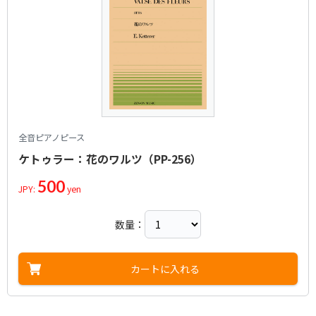
全音ピアノピース
ケトゥラー：花のワルツ（PP-256）
500
JPY:
yen
数量：
カートに入れる