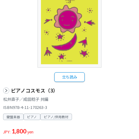
立ち読み
ピアノコスモス（3）
松井直子／成田稔子 共編
ISBN978-4-11-170263-3
鍵盤楽器
ピアノ
ピアノ/併用教材
1,800
JPY:
yen