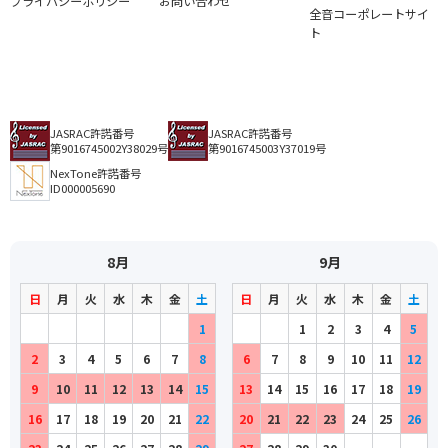
プライバシーポリシー
お問い合わせ
全音コーポレートサイ
ト
JASRAC許諾番号
JASRAC許諾番号
第9016745002Y38029号
第9016745003Y37019号
NexTone許諾番号
ID000005690
8月
9月
日
月
火
水
木
金
土
日
月
火
水
木
金
土
1
1
2
3
4
5
2
3
4
5
6
7
8
6
7
8
9
10
11
12
9
10
11
12
13
14
15
13
14
15
16
17
18
19
16
17
18
19
20
21
22
20
21
22
23
24
25
26