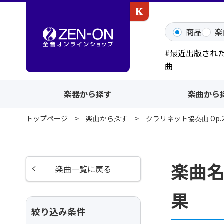
カワイ出版ONLINE
商品
楽
#最近出版され
曲
楽器から探す
楽曲から
トップページ
楽曲から探す
クラリネット協奏曲 Op.2
楽曲名
楽曲一覧に戻る
果
絞り込み条件