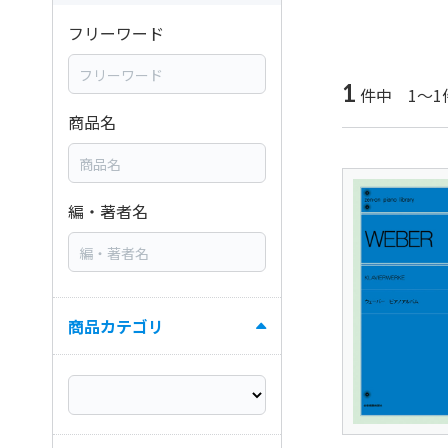
フリーワード
1
件中 1～1
商品名
編・著者名
商品カテゴリ