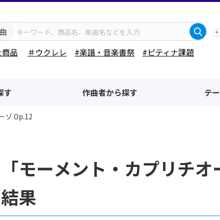
曲
た商品
＃ウクレレ
#楽譜・音楽書祭
#ピティナ課題
探す
作曲者から探す
テー
 Op.12
「モーメント・カプリチオーゾ
索結果