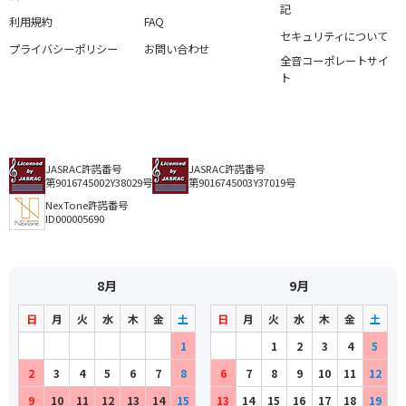
記
利用規約
FAQ
セキュリティについて
プライバシーポリシー
お問い合わせ
全音コーポレートサイ
ト
JASRAC許諾番号
JASRAC許諾番号
第9016745002Y38029号
第9016745003Y37019号
NexTone許諾番号
ID000005690
8月
9月
日
月
火
水
木
金
土
日
月
火
水
木
金
土
1
1
2
3
4
5
2
3
4
5
6
7
8
6
7
8
9
10
11
12
9
10
11
12
13
14
15
13
14
15
16
17
18
19