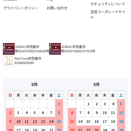
セキュリティについて
プライバシーポリシー
お問い合わせ
全音コーポレートサイ
ト
JASRAC許諾番号
JASRAC許諾番号
第9016745002Y38029号
第9016745003Y37019号
NexTone許諾番号
ID000005690
8月
9月
日
月
火
水
木
金
土
日
月
火
水
木
金
土
1
1
2
3
4
5
2
3
4
5
6
7
8
6
7
8
9
10
11
12
9
10
11
12
13
14
15
13
14
15
16
17
18
19
16
17
18
19
20
21
22
20
21
22
23
24
25
26