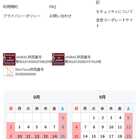
記
利用規約
FAQ
セキュリティについて
プライバシーポリシー
お問い合わせ
全音コーポレートサイ
ト
JASRAC許諾番号
JASRAC許諾番号
第9016745002Y38029号
第9016745003Y37019号
NexTone許諾番号
ID000005690
8月
9月
日
月
火
水
木
金
土
日
月
火
水
木
金
土
1
1
2
3
4
5
2
3
4
5
6
7
8
6
7
8
9
10
11
12
9
10
11
12
13
14
15
13
14
15
16
17
18
19