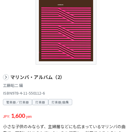
マリンバ・アルバム（2）
工藤昭二 編
ISBN978-4-11-550112-6
管楽器／打楽器
打楽器
打楽器/曲集
1,600
JPY:
yen
小さな子供のみならず、主婦層などにも広まっているマリンバの曲